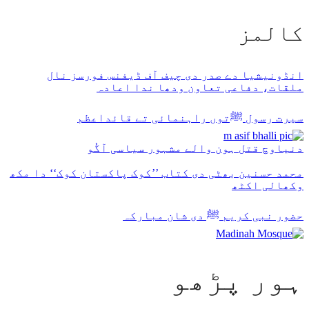
كالمز
انڈونیشیا دے صدر دی چیف آف ڈیفنس فورسز نال
ملقات، دفاعی تعاون ودھا ندا اعادہ
سیرت رسول ﷺتوں راہنمائی تے قائداعظم
دنیاوچ قتل ہون والے مشہور سیاسی آگُو
محمد حسنین بھٹی دی کتاب ’’کوک پاکستان کوک‘‘ دا مکھ
وکھالی اکٹھ
حضور نبی کریم ﷺ دی شان مبارکہ
ہور پڑھو