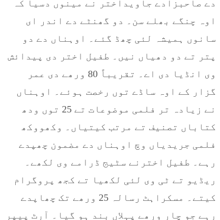
دے صاحبزادے جاویداختر نے مینوں دسیا کہ
اوہ چنگے بھلے سن۔ دو گھنٹے دے اندر ای
سانوں ہمیشہ لئی چھڈ گئے۔ اوہناں دے دو
پتر تے دو دھیاں نیں۔ طفیل اختر دی پیدائش
وی انڈیا دی اے۔ تقریباً 80 ورھے دی عمر
گزار کے اوہ ساڈے توں رخصت ہوئے۔ اوہناں
نے زیادہ تر فلمی موضوعات تے 25 توں ودھ
کتاباں تصنیف تے مرتب کیتیاں۔ وکھووکھ
فلمی جریدیاں وچ اوہناں دے مضمون چھپدے
رہے۔ طفیل اخترنے سٹیج ڈرامے وی لکھے۔
ریڈیو تے ٹی وی لئی لکھیا تے کجھ پروگرام
کیتے۔ مسکراہٹ رسالہ 25 ورھے تک چھاپدے
رہے جو چار ورھے پہلاں بند ہو گیا۔ آرٹ پیپر