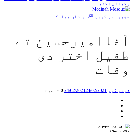
وکھالی اکٹھ
حضور نبی کریم ﷺ دی شان مبارکہ
آغاامیرحسین تے
طفیل اختر دی
وفات
شیئر کرو
24/02/2021
24/02/2021
0 تبصرے
Views
388