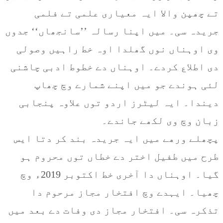
تے چھپن والا ایہ معیاری علمی تے فلمی
جریدہ سی۔ میں اپنا رسالہ ’’سانجھاں‘‘ جدوں
وی اوہناں نوں گھلدا اوہ خط راہیں وصولی
دی اطلاع کردے۔ اوہناں دے خطوط ادبی چاشنی
لئی ہوندے جو میں اپنے شمارے وچ چھاپ
دیندا۔ ایہ لیٹرز اردو توں علاوہ پنجابی
زبان وچ وی لکھے جاندے۔
پچھلے ورھے میں ایہ جریدہ بند کر دتا ایس
طرح میں طفیل اختر دے خطاں توں محروم ہو
گیا۔ اوہناں دا آخری خط اکتوبر 2019ء وچ
چھیا۔ ایہدے وچ افتخار مجاز مرحوم دا
تذکرہ سی۔ افتخار مجاز دی وفات دے بعد میں