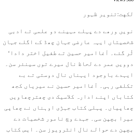
لكهت:تنویر ظہور
نویں ورھے دے پہلے مہینے دو علمی تے ادبی
شخصیتاں ایہہ عارضی جہان چھڈ کے اگلے جہان
ٹُر گئے۔ آغاامیر حسین تے طفیل اختر دادا‘
دوویں عمر دے لحاظ نال میرے توں سینئر سن۔
ایہدے باوجود ایہناں نال دوستی تے بے
تکلفی رہی۔ آغاامیر حسین نے میریاں کجھ
کتاباں اپنے ادارہ کلاسیک دی چھترچھاویں
چھاپیاں۔ پہلی کتاب جہڑی اوہناں نے چھاپی
میرا بچپن سی۔ جہدے وچ نامور شخصیات دے
بچپن دے حوالے نال انٹرویوز سن۔ ایس کتاب