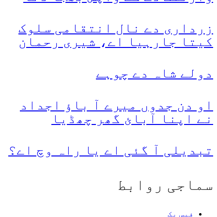
زرداری دے نال انتقامی سلوک
کیتا جارہیا اے، شیری رحمان
دولے شاہ دے چوہے
او دن جدوں میرے آ باؤ اجداد
نے اپنا آبائ گھر چھڈیا
تبدیلی آ گئی اے یا راہ وچ اے؟
سماجی روابط
فیس بک