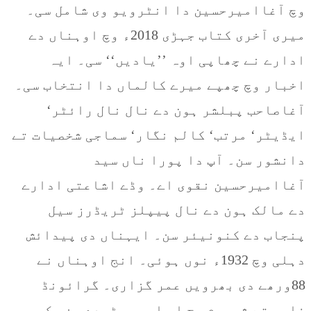
وچ آغاامیرحسین دا انٹرویو وی شامل سی۔
میری آخری کتاب جہڑی 2018ء وچ اوہناں دے
ادارے نے چھاپی اوہ ’’یادیں‘‘ سی۔ ایہ
اخبار وچ چھپے میرے کالماں دا انتخاب سی۔
آغاصاحب پبلشر ہون دے نال نال رائٹر‘
ایڈیٹر‘ مرتب‘ کالم نگار‘ سماجی شخصیات تے
دانشور سن۔ آپ دا پورا ناں سید
آغاامیرحسین نقوی اے۔ وڈے اشاعتی ادارے
دے مالک ہون دے نال پیپلز ٹریڈرز سیل
پنجاب دے کنونیئر سن۔ ایہناں دی پیدائش
دہلی وچ 1932ء نوں ہوئی۔ انج اوہناں نے
88ورھے دی بھرویں عمر گزاری۔ گرائونڈ
فلور تے شوروم وچ ای اوہ بیٹھدے سن۔ کجھ