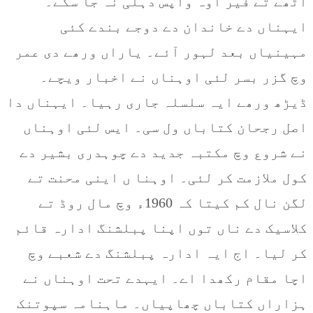
اٹھے تے فیر اوہ واپس دہلی نہ جا سکے۔
ایہناں دے خاندان دے دوجے بندے کئی
مہینیاں بعد لہور آئے۔ یاراں ورھے دی عمر
وچ گزر بسر لئی اوہناں نے اخبار ویچے۔
ڈیڑھ ورھے ایہ سلسلہ جاری رہیا۔ ایہناں دا
اصل رجحان کتاباں ول سی۔ ایس لئی اوہناں
نے شروع وچ مکتبہ جدید دے چوہدری بشیر دے
کول ملازمت کر لئی۔ اوہنا ں اینی محنت تے
لگن نال کم کیتا کہ 1960ء وچ مال روڈ تے
کلاسیک دے ناں توں اپنا پبلشنگ ادارہ قائم
کر لیا۔ اج ایہ ادارہ پبلشنگ دے شعبے وچ
اچا مقام رکھدا اے۔ ایہدے تحت اوہناں نے
ہزاراں کتاباں چھاپیاں۔ ماہنامہ سپوتنک