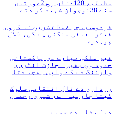
مظالم، 120دناں وچ 2عورتاں
سنے 38نوجوان شہید کر دتے
فردوس باجی غلط تشریح نہ کرو،
فیئر معافی منگنی پے گی، طلال
چوہدری
غیر ملکی طیارے دی پاکستانی
حدود وچ بغیر اجازت انٹری،
وارننگ دے کے واپس بھجا دتا
زرداری دے نال انتقامی سلوک
کیتا جارہیا اے، شیری رحمان
دولے شاہ دے چوہے