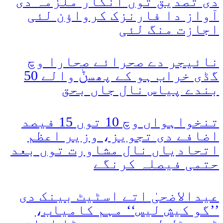
دی تصدیق توں انکار ملزمہ دی
آواز دا فارنزک کرواؤن لئی
اجازت منگ لئی
نائیجر دے صحرائے صحارا وچ
گڈی خراب ہو کے پھسݨ والے 50
بندے پیاس نال جاں بحق
تنخواہواں وچ 10 توں 15 فیصد
اضافے دی تجویز، وزیر اعظم
اتحادیاں نال مشاورت توں بعد
حتمی فیصلہ کرنگے
عیدالاضحیٰ اتے اسٹیٹ بینک دی
’’گو کیش لیس‘‘ مہم کامیاب،