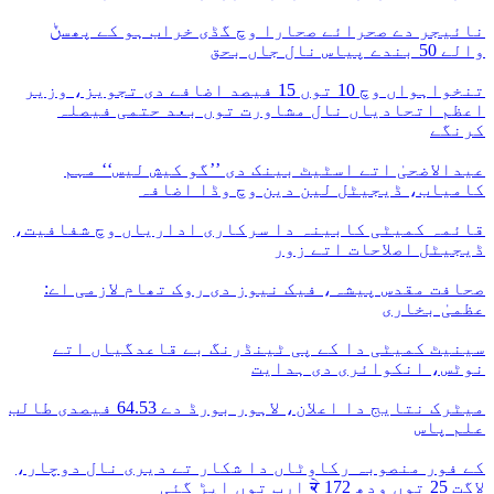
نائیجر دے صحرائے صحارا وچ گڈی خراب ہو کے پھسݨ
والے 50 بندے پیاس نال جاں بحق
تنخواہواں وچ 10 توں 15 فیصد اضافے دی تجویز، وزیر
اعظم اتحادیاں نال مشاورت توں بعد حتمی فیصلہ
کرنگے
عیدالاضحیٰ اتے اسٹیٹ بینک دی ’’گو کیش لیس‘‘ مہم
کامیاب، ڈیجیٹل لین دین وچ وڈا اضافہ
قائمہ کمیٹی کابینہ دا سرکاری اداریاں وچ شفافیت،
ڈیجیٹل اصلاحات اتے زور
صحافت مقدس پیشہ، فیک نیوز دی روک تھام لازمی اے:
عظمیٰ بخاری
سینیٹ کمیٹی دا کے پی ٹینڈرنگ بے قاعدگیاں اتے
نوٹس، انکوائری دی ہدایت
میٹرک نتایج دا اعلان، لاہور بورڈ دے 64.53 فیصدی طالب
علم پاس
کے فور منصوبہ رکاوٹاں دا شکار تے دیری نال دوچار،
لاگت 25 توں ودھ ਕੇ 172 ارب توں اپڑ گئی