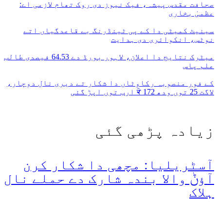
صحافت مقدس پیشہ، فیک نیوز دی روک تھام لازمی اے:
عظمیٰ بخاری
سینیٹ کمیٹی دا کے پی ٹینڈرنگ بے قاعدگیاں اتے
نوٹس، انکوائری دی ہدایت
میٹرک نتایج دا اعلان، لاہور بورڈ دے 64.53 فیصدی طالب
علم پاس
کے فور منصوبہ رکاوٹاں دا شکار تے دیری نال دوچار،
لاگت 25 توں ودھ ਕੇ 172 ارب توں اپڑ گئی
زیادہ پڑھی گئی
آسٹریلیا: مچھی دا شکار کرن
آؤݨ والا بندہ شارک دے حملے نال
ہلاک