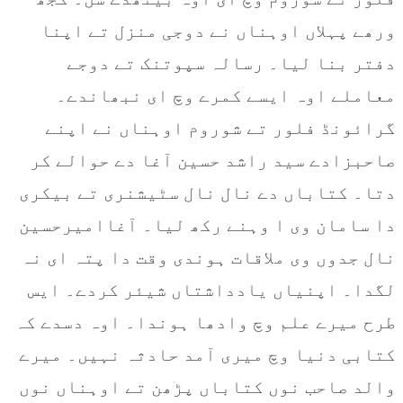
ورھے پہلاں اوہناں نے دوجی منزل تے اپنا
دفتر بنا لیا۔ رسالہ سپوتنک تے دوجے
معاملے اوہ ایسے کمرے وچ ای نبھاندے۔
گرائونڈ فلور تے شوروم اوہناں نے اپنے
صاحبزادے سید راشد حسین آغا دے حوالے کر
دتا۔ کتاباں دے نال نال سٹیشنری تے بیکری
دا سامان وی ا وہنے رکھ لیا۔ آغاامیرحسین
نال جدوں وی ملاقات ہوندی وقت دا پتہ ای نہ
لگدا۔ اپنیاں یادداشتاں شیئر کردے۔ ایس
طرح میرے علم وچ وادھا ہوندا۔ اوہ دسدے کہ
کتابی دنیا وچ میری آمد حادثہ نہیں۔ میرے
والد صاحب نوں کتاباں پڑھن تے اوہناں نوں