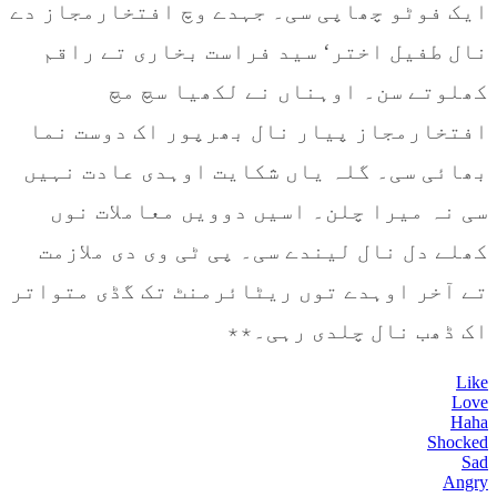
ایک فوٹو چھاپی سی۔ جہدے وچ افتخارمجاز دے
نال طفیل اختر‘ سید فراست بخاری تے راقم
کھلوتے سن۔ اوہناں نے لکھیا سچ مچ
افتخارمجاز پیار نال بھرپور اک دوست نما
بھائی سی۔ گلہ یاں شکایت اوہدی عادت نہیں
سی نہ میرا چلن۔ اسیں دوویں معاملات نوں
کھلے دل نال لیندے سی۔ پی ٹی وی دی ملازمت
تے آخر اوہدے توں ریٹائرمنٹ تک گڈی متواتر
اک ڈھب نال چلدی رہی۔٭٭
Like
Love
Haha
Shocked
Sad
Angry