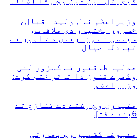
ڈیجیٹل لین دین وچ وڈا اضافہ
وزیراعظم نال ولید اقبال،
خسرور بختیار دی ملاقات،
سیاسی تے وزارتاں دے امور تے
تبادلہ خیال
عدلیہ طاقتور تے کمزور لئی
وکھرے قنون دا تاثر ختم کرے:
وزیراعظم
مٹیاری وچ رشتے دے تنازع تے
6بندے قتل
مقبوضہ کشمیر وچ بھارتی