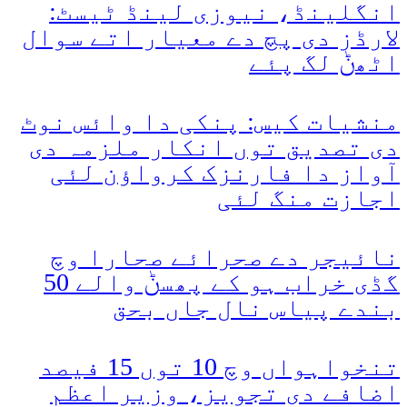
انگلینڈ، نیوزی لینڈ ٹیسٹ:
لارڈز دی پچ دے معیار اتے سوال
اٹھݨ لگ پئے
منشیات کیس: پنکی دا وائس نوٹ
دی تصدیق توں انکار ملزمہ دی
آواز دا فارنزک کرواؤن لئی
اجازت منگ لئی
نائیجر دے صحرائے صحارا وچ
گڈی خراب ہو کے پھسݨ والے 50
بندے پیاس نال جاں بحق
تنخواہواں وچ 10 توں 15 فیصد
اضافے دی تجویز، وزیر اعظم