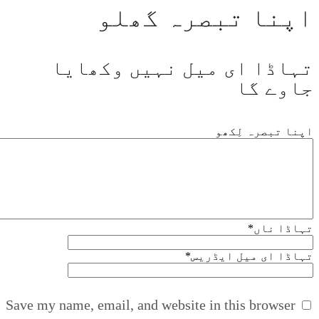
اپنا تبصرہ گھلو
تہاڈا ای میل نہیں وکھایا
جاوے گا
اپنا تبصرہ لِکھو
تہاڈا ناں
*
تہاڈا ای میل ایڈریس
*
Save my name, email, and website in this browser