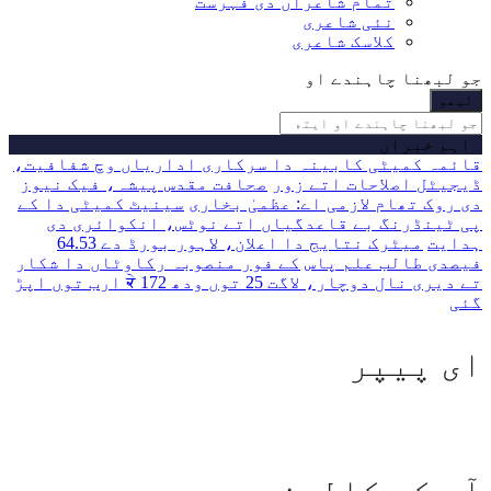
تمام شاعراں دی فہرست
نئی شاعری
کلاسک شاعری
جو لبھنا چاہندے او
اہم خبراں
قائمہ کمیٹی کابینہ دا سرکاری اداریاں وچ شفافیت،
ڈیجیٹل اصلاحات اتے زور
صحافت مقدس پیشہ، فیک نیوز
دی روک تھام لازمی اے: عظمیٰ بخاری
سینیٹ کمیٹی دا کے
پی ٹینڈرنگ بے قاعدگیاں اتے نوٹس، انکوائری دی
ہدایت
میٹرک نتایج دا اعلان، لاہور بورڈ دے 64.53
فیصدی طالب علم پاس
کے فور منصوبہ رکاوٹاں دا شکار
تے دیری نال دوچار، لاگت 25 توں ودھ ਕੇ 172 ارب توں اپڑ
گئی
ای پیپر