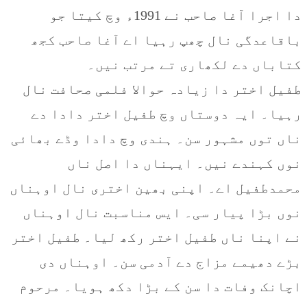
دا اجرا آغا صاحب نے 1991ء وچ کیتا جو
باقاعدگی نال چھپ رہیا اے آغا صاحب کجھ
کتاباں دے لکھاری تے مرتب نیں۔
طفیل اختر دا زیادہ حوالا فلمی صحافت نال
رہیا۔ ایہ دوستاں وچ طفیل اختر دادا دے
ناں توں مشہور سن۔ ہندی وچ دادا وڈے بھائی
نوں کہندے نیں۔ ایہناں دا اصل ناں
محمدطفیل اے۔ اپنی بھین اختری نال اوہناں
نوں بڑا پیار سی۔ ایس مناسبت نال اوہناں
نے اپنا ناں طفیل اختر رکھ لیا۔ طفیل اختر
بڑے دھیمے مزاج دے آدمی سن۔ اوہناں دی
اچانک وفات دا سن کے بڑا دکھ ہویا۔ مرحوم