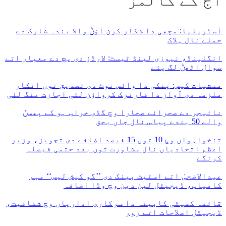
آج کے کالمز
آسٹریلیا: مچھی دا شکار کرن آؤݨ والا بندہ شارک دے
حملے نال ہلاک
انگلینڈ، نیوزی لینڈ ٹیسٹ: لارڈز دی پچ دے معیار اتے
سوال اٹھݨ لگ پئے
منشیات کیس: پنکی دا وائس نوٹ دی تصدیق توں انکار
ملزمہ دی آواز دا فارنزک کرواؤن لئی اجازت منگ لئی
نائیجر دے صحرائے صحارا وچ گڈی خراب ہو کے پھسݨ
والے 50 بندے پیاس نال جاں بحق
تنخواہواں وچ 10 توں 15 فیصد اضافے دی تجویز، وزیر
اعظم اتحادیاں نال مشاورت توں بعد حتمی فیصلہ
کرنگے
عیدالاضحیٰ اتے اسٹیٹ بینک دی ’’گو کیش لیس‘‘ مہم
کامیاب، ڈیجیٹل لین دین وچ وڈا اضافہ
قائمہ کمیٹی کابینہ دا سرکاری اداریاں وچ شفافیت،
ڈیجیٹل اصلاحات اتے زور