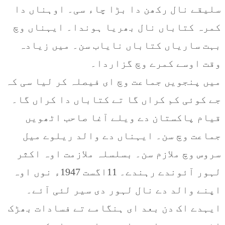
سلیقے نال رکھن دا بڑا چاء سی۔ اوہناں دا
کمرہ کتاباں نال بھریا ہوندا۔ ایہناں وچ
بہت ساریاں کتاباں نایاب سن۔ میں زیادہ
وقت اوسے کمرے وچ گزاردا۔
میں پنجویں جماعت وچ ای فیصلہ کر لیا سی کہ
جے کوئی کم کراں گا تے کتاباں دا کراں گا۔
قیام پاکستان دے ویلے آغا صاحب اٹھویں
جماعت وچ سن۔ ایہناں دے والد ریلوے میل
سروس وچ ملازم سن۔ بسلسلہ ملازمت اوہ اکثر
لہور آئوندے رہندے۔ 11اگست 1947ء نوں اوہ
اپنے والد دے نال لہور دی سیر لئی آئے۔
ایہدے اک دن بعد ای ہنگامے تے فسادات بھڑک