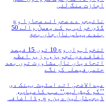
اجازت منگ لئی
نائیجر دے صحرائے صحارا وچ
گڈی خراب ہو کے پھسݨ والے 50
بندے پیاس نال جاں بحق
تنخواہواں وچ 10 توں 15 فیصد
اضافے دی تجویز، وزیر اعظم
اتحادیاں نال مشاورت توں بعد
حتمی فیصلہ کرنگے
عیدالاضحیٰ اتے اسٹیٹ بینک دی
’’گو کیش لیس‘‘ مہم کامیاب،
ڈیجیٹل لین دین وچ وڈا اضافہ