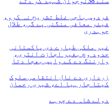
سنے 38نوجوان شہید کر دتے
فردوس باجی غلط تشریح نہ کرو،
فیئر معافی منگنی پے گی، طلال
چوہدری
غیر ملکی طیارے دی پاکستانی
حدود وچ بغیر اجازت انٹری،
وارننگ دے کے واپس بھجا دتا
زرداری دے نال انتقامی سلوک
کیتا جارہیا اے، شیری رحمان
دولے شاہ دے چوہے