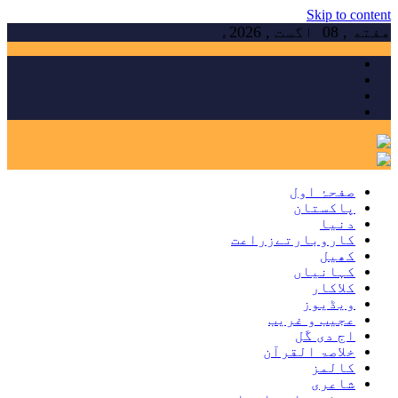
Skip to content
هفته , 08 اگست , 2026ء
صفحۂ اول
پاکستان
دنیا
کاروبارتےزراعت
کھیل
کہانیاں
کلاکار
ویڈیوز
عجیب و غریب
اج دی گَل
خلاصۃ القرآن
کالمز
شاعری