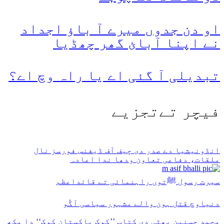
او دن جدوں میرے آ باؤ اجداد
نے اپنا آبائ گھر چھڈیا
تبدیلی آ گئی اے یا راہ وچ اے؟
فیچر تےتجزیے
انڈونیشیا دے صدر دی چیف آف ڈیفنس فورسز نال
ملقات، دفاعی تعاون ودھا ندا اعادہ
سیرت رسول ﷺتوں راہنمائی تے قائداعظم
دنیاوچ قتل ہون والے مشہور سیاسی آگُو
محمد حسنین بھٹی دی کتاب ’’کوک پاکستان کوک‘‘ دا مکھ