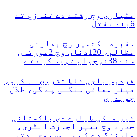
مٹیاری وچ رشتے دے تنازع تے
6بندے قتل
مقبوضہ کشمیر وچ بھارتی
مظالم، 120دناں وچ 2عورتاں
سنے 38نوجوان شہید کر دتے
فردوس باجی غلط تشریح نہ کرو،
فیئر معافی منگنی پے گی، طلال
چوہدری
غیر ملکی طیارے دی پاکستانی
حدود وچ بغیر اجازت انٹری،
وارننگ دے کے واپس بھجا دتا