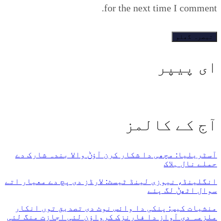
for the next time I comment.
ای پیپر
آج کے کالمز
آسٹریلیا: مچھی دا شکار کرن آؤݨ والا بندہ شارک دے
حملے نال ہلاک
انگلینڈ، نیوزی لینڈ ٹیسٹ: لارڈز دی پچ دے معیار اتے
سوال اٹھݨ لگ پئے
منشیات کیس: پنکی دا وائس نوٹ دی تصدیق توں انکار
ملزمہ دی آواز دا فارنزک کرواؤن لئی اجازت منگ لئی