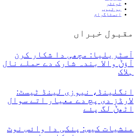
ٹوئٹر
یو ٹیوب
انسٹاگرام
مقبول خبراں
آسٹریلیا: مچھی دا شکار کرن
آؤݨ والا بندہ شارک دے حملے نال
ہلاک
انگلینڈ، نیوزی لینڈ ٹیسٹ:
لارڈز دی پچ دے معیار اتے سوال
اٹھݨ لگ پئے
منشیات کیس: پنکی دا وائس نوٹ