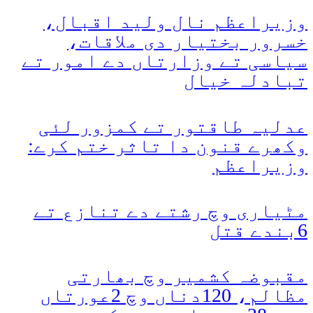
وزیراعظم نال ولید اقبال،
خسرور بختیار دی ملاقات،
سیاسی تے وزارتاں دے امور تے
تبادلہ خیال
عدلیہ طاقتور تے کمزور لئی
وکھرے قنون دا تاثر ختم کرے:
وزیراعظم
مٹیاری وچ رشتے دے تنازع تے
6بندے قتل
مقبوضہ کشمیر وچ بھارتی
مظالم، 120دناں وچ 2عورتاں