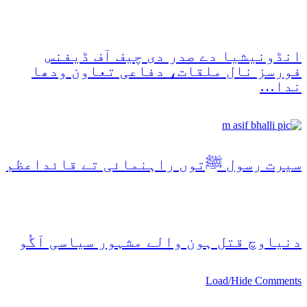
انڈونیشیا دے صدر دی چیف آف ڈیفنس
فورسز نال ملقات، دفاعی تعاون ودھا
ندا…
سیرت رسول ﷺتوں راہنمائی تے قائداعظم
دنیاوچ قتل ہون والے مشہور سیاسی آگُو
Load/Hide Comments