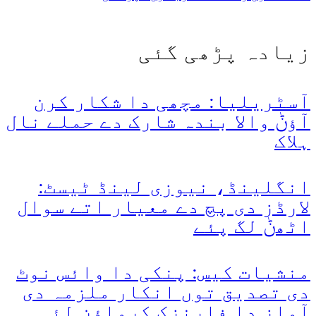
زیادہ پڑھی گئی
آسٹریلیا: مچھی دا شکار کرن
آؤݨ والا بندہ شارک دے حملے نال
ہلاک
انگلینڈ، نیوزی لینڈ ٹیسٹ:
لارڈز دی پچ دے معیار اتے سوال
اٹھݨ لگ پئے
منشیات کیس: پنکی دا وائس نوٹ
دی تصدیق توں انکار ملزمہ دی
آواز دا فارنزک کرواؤن لئی