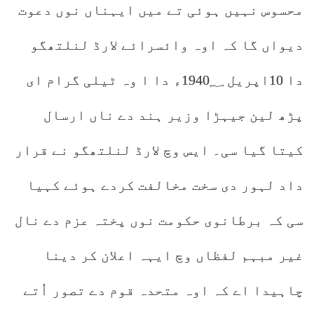
محسوس نہیں ہوئی تے میں ایہناں نوں دعوت
دیواں گا کہ اوہ وائسرائے لارڈ لنلتھگو
دا 10اپریل 1940؁ء دا ا وہ ٹیلی گرام ای
پڑھ لین جیہڑا وزیر ہند دے ناں ارسال
کیتا گیا سی۔ ایس وچ لارڈ لنلتھگو نے قرار
داد لہور دی سخت مخالفت کردے ہوئے کہیا
سی کہ برطانوی حکومت نوں پختہ عزم دے نال
غیر مبہم لفظاں وچ ایہہ اعلان کر دینا
چاہیدا اے کہ اوہ متحدہ قوم دے تصور اُتے