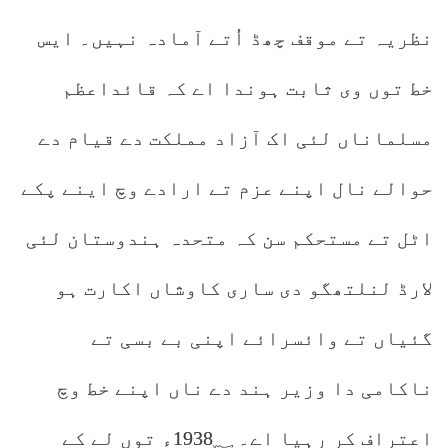
نظریہ تے موقف چھڈ اُتے آمادہ نہیں۔ ایس
خط توں وی ثابت ہوندا اے کہ قائداعظم
مسلماناں لئی اک آزاد مملکت دے قیام دے
حوالے نال اپنے عزم تے ارادے وچ اینے پکے
اٹل تے مستحکم سن کہ متحدہ ہندوستان لئی
لارڈ لنلتھگو دی ساری کاوشاں اکارت ہو
گئیاں تے وائسرائے اپنی بے بسی تے
ناکامی دا وزیر ہند دے ناں اپنے خط وچ
اعتراف کر رہیا اے۔ 1938؁ء توں لے کے