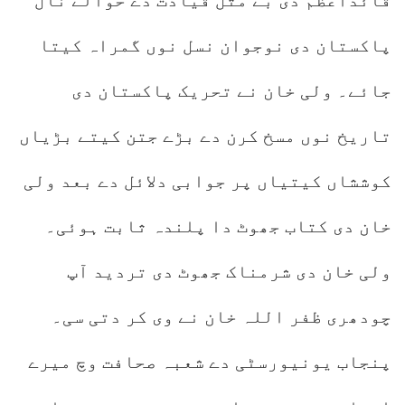
قائداعظم دی بے مثل قیادت دے حوالے نال
پاکستان دی نوجوان نسل نوں گمراہ کیتا
جائے۔ ولی خان نے تحریک پاکستان دی
تاریخ نوں مسخ کرن دے بڑے جتن کیتے بڑیاں
کوششاں کیتیاں پر جوابی دلائل دے بعد ولی
خان دی کتاب جھوٹ دا پلندہ ثابت ہوئی۔
ولی خان دی شرمناک جھوٹ دی تردید آپ
چودھری ظفر اللہ خان نے وی کر دتی سی۔
پنجاب یونیورسٹی دے شعبہ صحافت وچ میرے