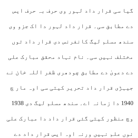
گیا سی قرار داد لہور وی حرف بہ حرف ایس
دے مطابق سی۔ قرار داد لہور دا اک جزو وی
سندھ مسلم لیگ کانفرنس دی قرار داد توں
مختلف نہیں سی۔ نام نہاد محقق مبارک علی
دے دعویٰ دے مطابق چودھری ظفر اللہ خان نے
جیہڑی قرار داد تحریر کیتی سی اوہ مار چ
1940 دا زمانہ اے۔ سندھ مسلم لیگ دی 1938
وچ منظور کیتی گئی قرار داد دا مبارک علی
نوں علم نہیں ورنہ اوہ ایس قرار داد دے