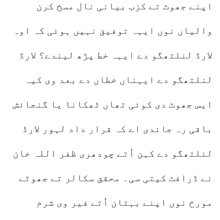
اپنے جھوٹ تے کزب بیانی نال مسخ کرن
والیاں نوں ایہہ توفیق نہیں ہوئی کہ اوہ
لارڈ لنلتھگو دے ایہہ خط پڑھ لیندے؟ لارڈ
لنلتھگو دے ایہناں خطاں دے بعد وی کیہ
ایس جھوٹ دی کوئی تھاں ٹھکانا یا گنجائش
باقی رہ جاندی اے کہ قرار داد لہور لارڈ
لنلتھگو دے کہن اُتے چودھری ظفر اللہ خان
نے ڈرافٹ کیتی سی۔ محقق سکالر تے جھوٹے
مورخ نوں اپنے بہتان اُتے فیر وی شرم