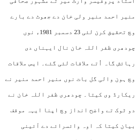
استاد پروفیسر وارث میر تے مشہور صحافی
منیر احمد منیر ولی خان دے جھوٹ دے بارے
وچ تحقیق کرن لئی 23 دسمبر 1981ء نوں
چودھری ظفر اللہ خان نال ایہناں دی
رہائش گاہ اُتے ملاقات لئی گئے۔ ایس ملاقات
وچ ہون والی گل بات نوں منیر احمد منیر نے
ریکارڈ وی کیتا۔ چودھری ظفر اللہ خان نے
دو ٹوک تے واضح انداز وچ اپنا ایہہ موقف
بیان کیتا کہ اوہ وائسرائے دے آئینی