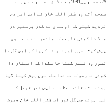
25دسمبر 1981؁ء دے ڈان اخبار دے پہلے
صفحے اُتے وی ظفر اللہ خان نے ایس امر دی
تردید کیتی کہ اوہناں نے کدی برصغیر دی
ونڈ دا کوئی فارمولہ وائسرائے ہند نوں
پیش کیتا سی۔ اوہناں نے کہیا کہ ایس گل دا
تصور وی نہیں کیتا جا سکدا کہ ایہناں دا
کوئی فارمولہ قائداعظم نوں پیش کیتا گیا
ہوئے۔ تے قائداعظم نے ایس نوں قبول کر
لیا ہوئے جس گل نوں آپ ظفر اللہ خان جھوٹ