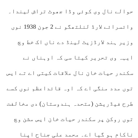
حوالے نال وی کوئی وڈا جھوٹ تراش لیندا۔
وائسرائے لارڈ لنلتھگو نے 2 جون 1938 نوں
وزیر ہند لارڈزیٹ لینڈ دے ناں اک خط وچ
ایہہ وی تحریر کیتا سی کہ اوہناں نے
سکندر حیات خان نال ملاقات کیتی اے تے ایس
توں مدد منگی اے کہ اوہ قائداعظم نوں کسے
طرح فیڈریشن (متحدہ ہندوستان) دی مخالفت
توں روکن پر سکندر حیات خان ایس مشن وچ
ناکام ہو گیا اے۔ محمد علی جناح اپنا