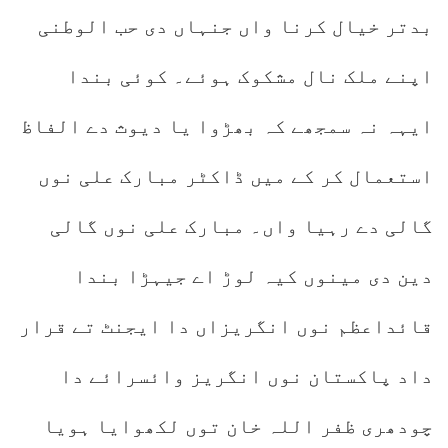
بدتر خیال کرنا واں جنہاں دی حب الوطنی
اپنے ملک نال مشکوک ہوئے۔ کوئی بندا
ایہہ نہ سمجھے کہ بھڑوا یا دیوث دے الفاظ
استعمال کر کے میں ڈاکٹر مبارک علی نوں
گالی دے رہیا واں۔ مبارک علی نوں گالی
دین دی مینوں کیہ لوڑ اے جیہڑا بندا
قائداعظم نوں انگریزاں دا ایجنٹ تے قرار
داد پاکستان نوں انگریز وائسرائے دا
چودھری ظفر اللہ خان توں لکھوایا ہویا