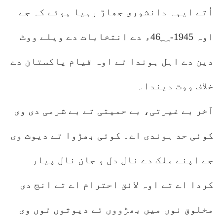
اُتے ایہہ دانشوری جھاڑ رہیا ہوئے کہ جے
اوہ 1945-46؁ء دے انتخابات دے ویلے ووٹ
دین دے اہل ہوندا تے اوہ قیام پاکستان دے
خلاف ووٹ دیندا۔
آخر بے غیرتی، بے حمیتی تے بے شرمی دی وی
کوئی حد ہوندی اے۔ کوئی بھڑوا تے دیوث وی
جے اپنے ملک دے نال دل و جان نال پیار
کردا اے تے اوہ لائق احترام اے تے انج دی
مخلوق نوں میں بھڑووں تے دیوثوں توں وی