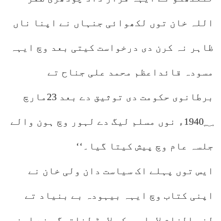
اللہ خان توں لکھوائی جنہاں نے اپنا ناں
ظاہر نہ کرن دی درخواست کیتی بعد وچ ایہہ
مسودہ قائداعظم محمد علی جناح تے
برطانوی حکومت دی توثیق دے بعد 23مارچ
1940؁ء نوں مسلم لیگ دے لہور وچ ہون والے
جلسہ عام وچ پیش کیتا گیا۔‘‘
ایس توں پہلے اک سیاست دان ولی خان نے
اپنی کتاب وچ ایہہ بیہودہ بے بنیاد تے
لغو الزام لایا سی کہ لارڈ لنلتھگو نے اپنی