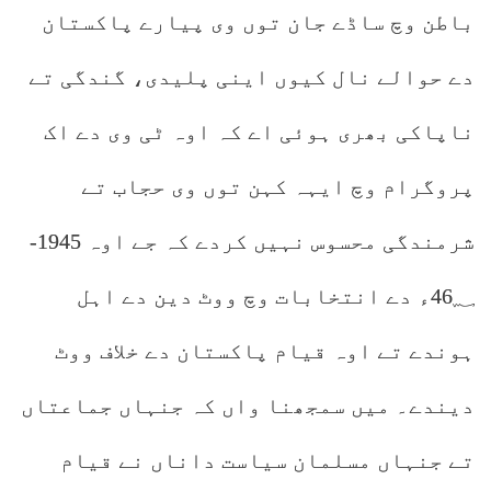
باطن وچ ساڈے جان توں وی پیارے پاکستان
دے حوالے نال کیوں اینی پلیدی، گندگی تے
ناپاکی بھری ہوئی اے کہ اوہ ٹی وی دے اک
پروگرام وچ ایہہ کہن توں وی حجاب تے
شرمندگی محسوس نہیں کردے کہ جے اوہ 1945-
46؁ء دے انتخابات وچ ووٹ دین دے اہل
ہوندے تے اوہ قیام پاکستان دے خلاف ووٹ
دیندے۔ میں سمجھنا واں کہ جنہاں جماعتاں
تے جنہاں مسلمان سیاست داناں نے قیام