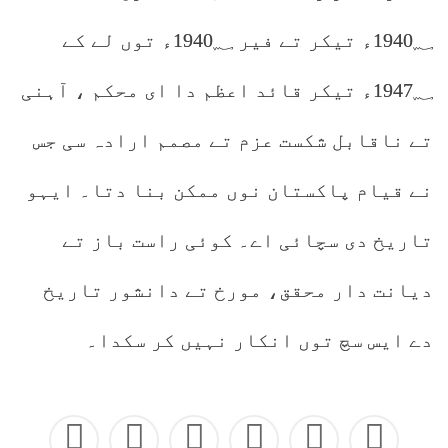
1940؁ء تیکر تے فیر 1940؁ء توں لے کے
1947؁ء تیکر قائد اعظم دا ای محکم ، آہنی
تے ناقابل شکست عزم تے مصمم ارادہ سی جس
نے قیام پاکستان نوں ممکن بنا دتا۔ ایہو
تاریخ دی سچائی اے۔ کوئی راست باز تے
دیانت دار محقق، مورخ تے دانشور تاریخ
دے ایس سچ توں انکار نہیں کر سکدا۔