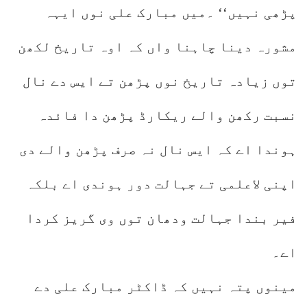
پڑھی نہیں‘‘ ۔میں مبارک علی نوں ایہہ
مشورہ دینا چاہنا واں کہ اوہ تاریخ لکھن
توں زیادہ تاریخ نوں پڑھن تے ایس دے نال
نسبت رکھن والے ریکارڈ پڑھن دا فائدہ
ہوندا اے کہ ایس نال نہ صرف پڑھن والے دی
اپنی لاعلمی تے جہالت دور ہوندی اے بلکہ
فیر بندا جہالت ودھان توں وی گریز کردا
اے۔
مینوں پتہ نہیں کہ ڈاکٹر مبارک علی دے