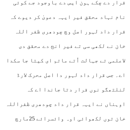
قرار دے چکے ہون ایس دے باوجود جے کوئی
نام نہاد محقق فیر ایہہ دعویٰ کر دیوے کہ
قرار داد لہور اصل وچ چودھری ظفر اللہ
خان نے لکھی سی تے فیر انج دے محقق دی
لاعلمی تے جہالت اُتے ماتم ای کیتا جا سکدا
اے۔ جس قرار داد لہور دا اصل محرک لارڈ
لنلتھگو نوں قرار دتا جاندا اے کہ
اوہناں نے ایہہ قرار داد چودھری ظفراللہ
خان توں لکھوائی اوہ وائسرائے 25مارچ