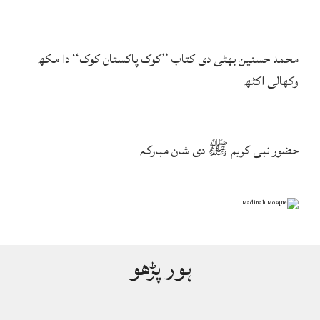
محمد حسنین بھٹی دی کتاب ’’کوک پاکستان کوک‘‘ دا مکھ
وکھالی اکٹھ
حضور نبی کریم ﷺ دی شان مبارکہ
ہور پڑھو