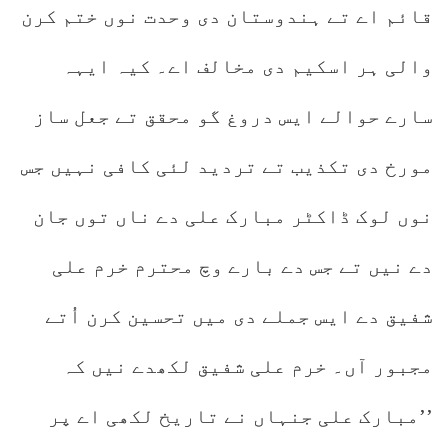
قائم اے تے ہندوستان دی وحدت نوں ختم کرن
والی ہر اسکیم دی مخالف اے۔ کیہ ایہہ
سارے حوالے ایس دروغ گو محقق تے جعل ساز
مورخ دی تکذیب تے تردید لئی کافی نہیں جس
نوں لوک ڈاکٹر مبارک علی دے ناں توں جان
دے نیں تے جس دے بارے وچ محترم خرم علی
شفیق دے ایس جملے دی میں تحسین کرن اُتے
مجبور آں۔ خرم علی شفیق لکھدے نیں کہ
’’مبارک علی جنہاں نے تاریخ لکھی اے پر