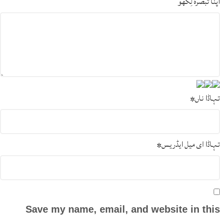
اپنا تبصرہ لِکھو
تہاڈا ناں
*
تہاڈا ای میل ایڈریس
*
Save my name, email, and website in this