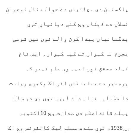
پاکستان دی سچائیاں دے حوالے نال نوجوان
نسلاں دے ذہناں وچ کئی دہائیاں توں
بدگمانیاں پیدا کرن والے نوں میں قومی
مجرم نہ کہواں تے کیہ کہواں۔ ایس نام
نہاد محقق نوں ایہہ وی علم نہیں کہ
برصغیر دے مسلماناں لئی اک وکھری ریاست
دا مطالبہ قرار داد لہور توں وی دو سال
پہلے قائداعظم دی صدارت وچ 10اکتوبر
1938؁ء نوں سندھ مسلم لیگ کانفرنس وچ اک