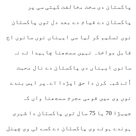
پاکستان دی سخت مخالفت کیتی سی پر
پاکستان دے قیام دے بعد دل توں پاکستان
نوں تسلیم کر لیا سی ایہناں نوں سانوں اج
قابل مواخذہ نہیں سمجھنا چاہیدا تے نہ
سانوں ایہناں دی پاکستان دے نال محبت
اُتے شبہ کرن دا حق اپڑدا اے۔پر ایس بندے
نوں وی میں قومی مجرم سمجھنا واں کہ
جیہڑا 70 یا 75 سال توں پاکستان دا شہری
ہوندے ہوئے وی پاکستان دے کسے ٹی وی چینل