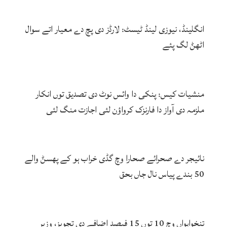
انگلینڈ، نیوزی لینڈ ٹیسٹ: لارڈز دی پچ دے معیار اتے سوال
اٹھݨ لگ پئے
منشیات کیس: پنکی دا وائس نوٹ دی تصدیق توں انکار
ملزمہ دی آواز دا فارنزک کرواؤن لئی اجازت منگ لئی
نائیجر دے صحرائے صحارا وچ گڈی خراب ہو کے پھسݨ والے
50 بندے پیاس نال جاں بحق
تنخواہواں وچ 10 توں 15 فیصد اضافے دی تجویز، وزیر