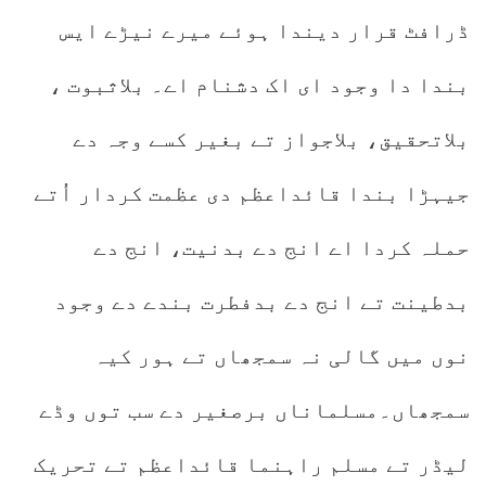
ڈرافٹ قرار دیندا ہوئے میرے نیڑے ایس
بندا دا وجود ای اک دشنام اے۔ بلاثبوت ،
بلاتحقیق، بلاجواز تے بغیر کسے وجہ دے
جیہڑا بندا قائداعظم دی عظمت کردار اُتے
حملہ کردا اے انج دے بدنیت، انج دے
بدطینت تے انج دے بدفطرت بندے دے وجود
نوں میں گالی نہ سمجھاں تے ہور کیہ
سمجھاں۔مسلماناں برصغیر دے سب توں وڈے
لیڈر تے مسلم راہنما قائداعظم تے تحریک