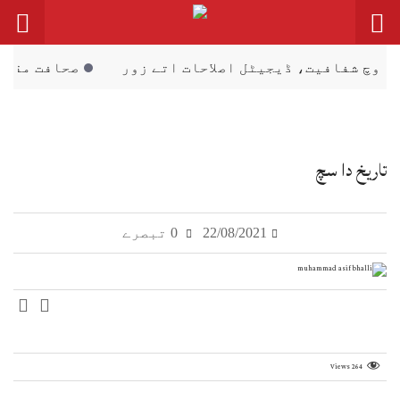
ڈیجیٹل اصلاحات اتے زور
صحافت مقدس پیشہ، فیک نیو
تاریخ دا سچ
22/08/2021
0 تبصرے
Views
264