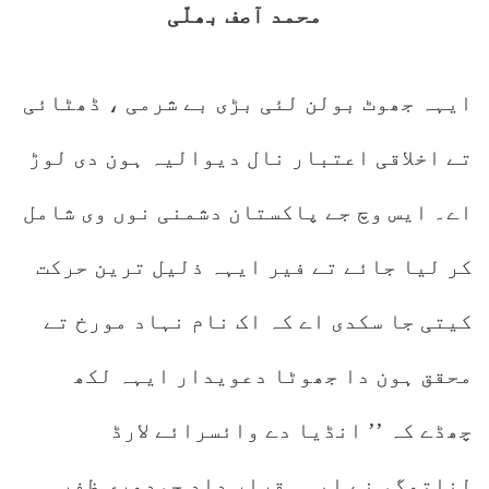
محمد آصف بھلّی
ایہہ جھوٹ بولن لئی بڑی بے شرمی ، ڈھٹائی
تے اخلاقی اعتبار نال دیوالیہ ہون دی لوڑ
اے۔ ایس وچ جے پاکستان دشمنی نوں وی شامل
کر لیا جائے تے فیر ایہہ ذلیل ترین حرکت
کیتی جا سکدی اے کہ اک نام نہاد مورخ تے
محقق ہون دا جھوٹا دعویدار ایہہ لکھ
چھڈے کہ ’’ انڈیا دے وائسرائے لارڈ
لنلتھگو نے ایہہ قرار داد چودھری ظفر