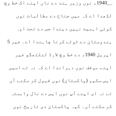
1940؁ء نوں وزیر ہند دے ناں اپنے اک خط وچ
لکھدا اے کہ میں جناح دے مطالبات نوں
کوئی اہمیت نہیں دیندا جس دے تحت اوہ
ہندوستان دے ٹوٹے کرنا چاہندا اے۔ فیر 5
اپریل 1940ء دے خط وچ لارڈ لنلتھگو فیر
اپنے موقف نوں دہراندا اے کہ نہ تے اسیں
ایس سکیم (پاکستان) نوں قبول کر سکنے آں
تے نہ ای اپنے آپ نوں ایس دے نال وابستہ
کر سکنے آں۔ کیہ پاکستان دی تاریخ نوں