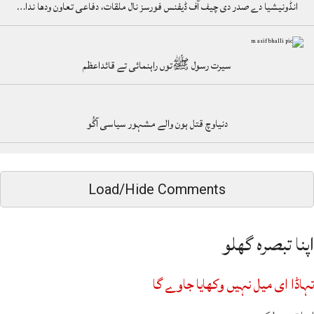
انڈونیشیا دے صدر دی چیف آف ڈیفنس فورسز نال ملقات، دفاعی تعاون ودھا ندا…
سیرت رسول ﷺتوں راہنمائی تے قائداعظم
دنیاوچ قتل ہون والے مشہور سیاسی آگُو
Load/Hide Comments
اپنا تبصرہ گھلو
تہاڈا ای میل نہیں وکھایا جاوے گا