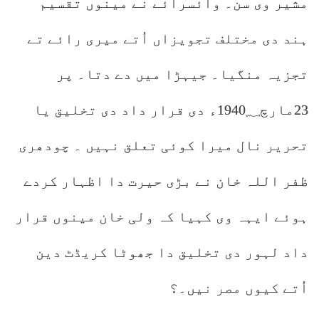
مشیر وی سن۔ وائسرائے نے مینوں تقسیم
ہند دی مختلف تجویزاں اُتے میری رائے تے
تجزیہ منگیا۔ جیہڑا میں دے دتا۔ پر
23مارچ1940؁ء دی قرار داد دی تخلیق یا
تحریر نال میرا کوئی تعلق نہیں ۔ چودھری
ظفر اللہ خان نے بڑی حیرت دا اظہار کردے
ہوئے ایہہ وی کہیا کہ ولی خان مینوں قرار
داد لہور دی تخلیق دا جھوٹا کریڈٹ دین
اُتے کیوں مصر نیں۔؟