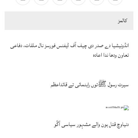
كالمز
انڈونیشیا دے صدر دی چیف آف ڈیفنس فورسز نال ملقات، دفاعی
تعاون ودھا ندا اعادہ
سیرت رسول ﷺتوں راہنمائی تے قائداعظم
دنیاوچ قتل ہون والے مشہور سیاسی آگُو