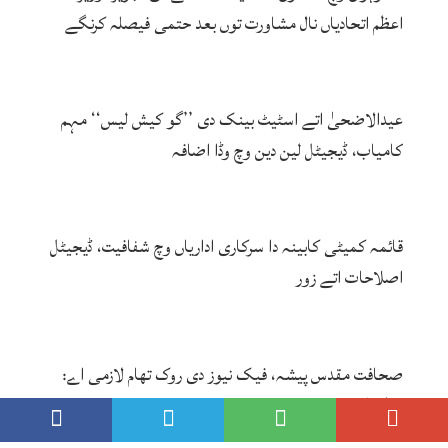
اعظم اتحادیاں نال مشاورت توں بعد حتمی فیصلہ کرنگے
عیدالاضحیٰ اتے اسٹیٹ بینک دی ’’گو کیش لیس‘‘ مہم
کامیاب، ڈیجیٹل لین دین وچ وڈا اضافہ
قائمہ کمیٹی کابینہ دا سرکاری اداریاں وچ شفافیت، ڈیجیٹل
اصلاحات اتے زور
صحافت مقدس پیشہ، فیک نیوز دی روک تھام لازمی اے:
عظمیٰ بخاری