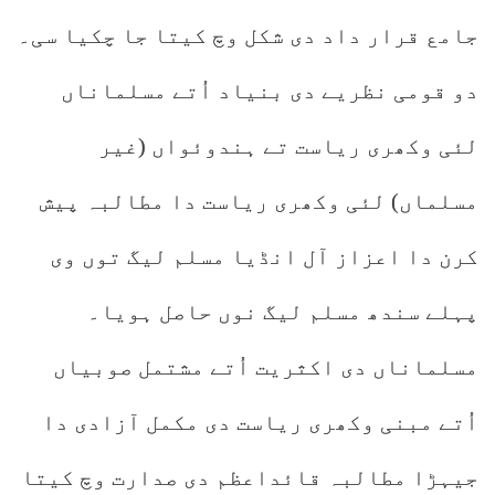
جامع قرار داد دی شکل وچ کیتا جا چکیا سی۔
دو قومی نظریے دی بنیاد اُتے مسلماناں
لئی وکھری ریاست تے ہندوئواں (غیر
مسلماں) لئی وکھری ریاست دا مطالبہ پیش
کرن دا اعزاز آل انڈیا مسلم لیگ توں وی
پہلے سندھ مسلم لیگ نوں حاصل ہویا۔
مسلماناں دی اکثریت اُتے مشتمل صوبیاں
اُتے مبنی وکھری ریاست دی مکمل آزادی دا
جیہڑا مطالبہ قائداعظم دی صدارت وچ کیتا