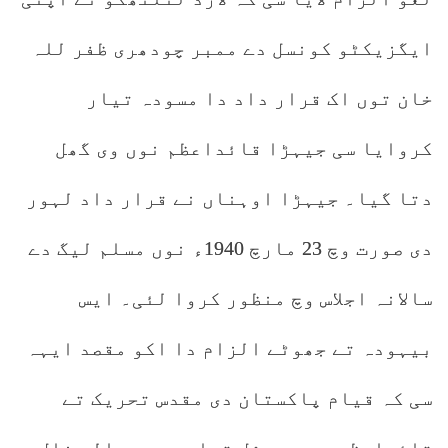
ایگزیکٹو کونسل دے ممبر چودھری ظفر للہ
خان توں اک قرار داد دا مسودہ تیار
کروایا سی جیہڑا قائداعظم نوں وی گھل
دتا گیا۔ جیہڑا اوہناں نے قرار داد لہور
دی صورت وچ 23 مارچ 1940ء نوں مسلم لیگ دے
سالانہ اجلاس وچ منظور کروا لئی۔ ایس
بیہودہ تے جھوٹے الزام دا اکو مقصد ایہہ
سی کہ قیام پاکستان دی مقدس تحریک تے