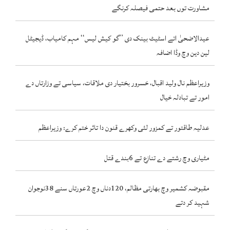
مشاورت توں بعد حتمی فیصلہ کرنگے
عیدالاضحیٰ اتے اسٹیٹ بینک دی ’’گو کیش لیس‘‘ مہم کامیاب، ڈیجیٹل
لین دین وچ وڈا اضافہ
وزیراعظم نال ولید اقبال، خسرور بختیار دی ملاقات، سیاسی تے وزارتاں دے
امور تے تبادلہ خیال
عدلیہ طاقتور تے کمزور لئی وکھرے قنون دا تاثر ختم کرے: وزیراعظم
مٹیاری وچ رشتے دے تنازع تے 6بندے قتل
مقبوضہ کشمیر وچ بھارتی مظالم، 120دناں وچ 2عورتاں سنے 38نوجوان
شہید کر دتے