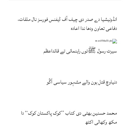
انڈونیشیا دے صدر دی چیف آف ڈیفنس فورسز نال ملقات،
دفاعی تعاون ودھا ندا اعادہ
سیرت رسول ﷺتوں راہنمائی تے قائداعظم
دنیاوچ قتل ہون والے مشہور سیاسی آگُو
محمد حسنین بھٹی دی کتاب ’’کوک پاکستان کوک‘‘ دا
مکھ وکھالی اکٹھ