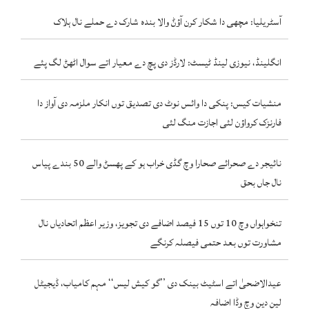
آسٹریلیا: مچھی دا شکار کرن آؤݨ والا بندہ شارک دے حملے نال ہلاک
انگلینڈ، نیوزی لینڈ ٹیسٹ: لارڈز دی پچ دے معیار اتے سوال اٹھݨ لگ پئے
منشیات کیس: پنکی دا وائس نوٹ دی تصدیق توں انکار ملزمہ دی آواز دا
فارنزک کرواؤن لئی اجازت منگ لئی
نائیجر دے صحرائے صحارا وچ گڈی خراب ہو کے پھسݨ والے 50 بندے پیاس
نال جاں بحق
تنخواہواں وچ 10 توں 15 فیصد اضافے دی تجویز، وزیر اعظم اتحادیاں نال
مشاورت توں بعد حتمی فیصلہ کرنگے
عیدالاضحیٰ اتے اسٹیٹ بینک دی ’’گو کیش لیس‘‘ مہم کامیاب، ڈیجیٹل
لین دین وچ وڈا اضافہ