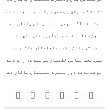
دے دے کے درشن رب نوں سرکار منائوندے نے
تکے نے لگدے پھیرے نعلیناں پاکاں دے
چن ستارے تے سورج ایہہ منیا اچے نے
سب توں شان اگیرے نعلیناں پاکاں دے
میں نعت نظامی لکھناں سوہنے دی رات دنے
ہوئے صدقے دور ہنیرے نعلیناں پاکاں دے