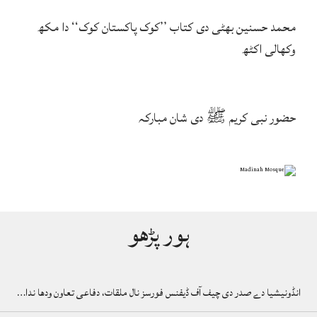
محمد حسنین بھٹی دی کتاب ’’کوک پاکستان کوک‘‘ دا مکھ
وکھالی اکٹھ
حضور نبی کریم ﷺ دی شان مبارکہ
ہور پڑھو
انڈونیشیا دے صدر دی چیف آف ڈیفنس فورسز نال ملقات، دفاعی تعاون ودھا ندا…