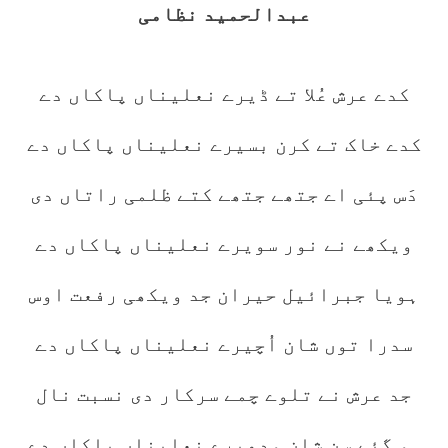
عبدالحمید نظامی
کدے عرش عُلا تے ڈیرے نعلیناں پاکاں دے
کدے خاک تے کرن بسیرے نعلیناں پاکاں دے
دَس پئی اے جتھے جتھے کتے ظلمی راتاں دی
ویکھے نے نور سویرے نعلیناں پاکاں دے
ہویا جبرائیل حیران جد ویکھی رفعت اوس
سدرا توں شان اُچیرے نعلیناں پاکاں دے
جد عرش نے تلوے چمے سرکار دی نسبت نال
ہو گئے سن شان ودھیرے نعلیناں پاکاں دے