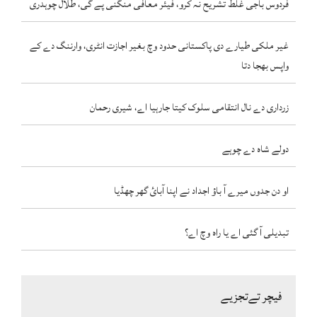
فردوس باجی غلط تشریح نہ کرو، فیئر معافی منگنی پے گی، طلال چوہدری
غیر ملکی طیارے دی پاکستانی حدود وچ بغیر اجازت انٹری، وارننگ دے کے
واپس بھجا دتا
زرداری دے نال انتقامی سلوک کیتا جارہیا اے، شیری رحمان
دولے شاہ دے چوہے
او دن جدوں میرے آ باؤ اجداد نے اپنا آبائ گھر چھڈیا
تبدیلی آ گئی اے یا راہ وچ اے؟
فیچر تےتجزیے