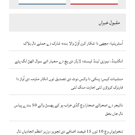
مقبول خبراں
آسٹریلیا: مچھی دا شکار کرن آؤݨ والا بندہ شارک دے حملے نال ہلاک
انگلینڈ، نیوزی لینڈ ٹیسٹ: لارڈز دی پچ دے معیار اتے سوال اٹھݨ لگ پئے
منشیات کیس: پنکی دا وائس نوٹ دی تصدیق توں انکار ملزمہ دی آواز دا
فارنزک کرواؤن لئی اجازت منگ لئی
نائیجر دے صحرائے صحارا وچ گڈی خراب ہو کے پھسݨ والے 50 بندے پیاس
نال جاں بحق
تنخواہواں وچ 10 توں 15 فیصد اضافے دی تجویز، وزیر اعظم اتحادیاں نال