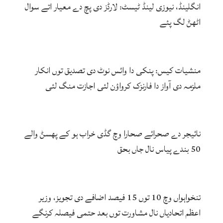
انگلینڈ، نیوزی لینڈ ٹیسٹ: لارڈز دی پچ دے معیار اتے سوال
اٹھݨ لگ پئے
منشیات کیس: پنکی دا وائس نوٹ دی تصدیق توں انکار
ملزمہ دی آواز دا فارنزک کرواؤن لئی اجازت منگ لئی
نائیجر دے صحرائے صحارا وچ گڈی خراب ہو کے پھسݨ والے
50 بندے پیاس نال جاں بحق
تنخواہواں وچ 10 توں 15 فیصد اضافے دی تجویز، وزیر
اعظم اتحادیاں نال مشاورت توں بعد حتمی فیصلہ کرنگے