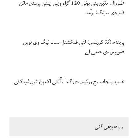
ظفروال: انڈین بنی ہوئی 120 گرام وزنی اینٹی پرسنل مائن
(بارودی سرنگ) برآمد
پربندھ (گڈ گورننس) لئی فنکشنل مسلم لیگ وی نویں
صوبیاں دی حامی اے
خسرہ، پنجاب وچ روگیاں دی گਿݨتی اک ہزار توں ٹپ گئی
زیادہ پڑھی گئی