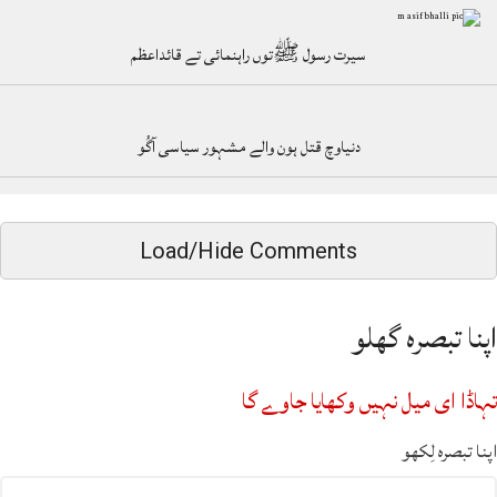
سیرت رسول ﷺتوں راہنمائی تے قائداعظم
دنیاوچ قتل ہون والے مشہور سیاسی آگُو
Load/Hide Comments
اپنا تبصرہ گھلو
تہاڈا ای میل نہیں وکھایا جاوے گا
اپنا تبصرہ لِکھو