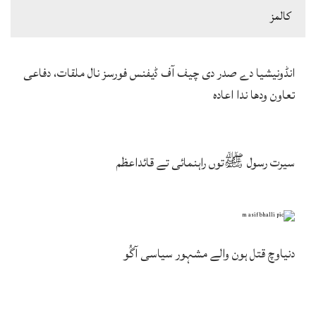
كالمز
انڈونیشیا دے صدر دی چیف آف ڈیفنس فورسز نال ملقات، دفاعی
تعاون ودھا ندا اعادہ
سیرت رسول ﷺتوں راہنمائی تے قائداعظم
دنیاوچ قتل ہون والے مشہور سیاسی آگُو