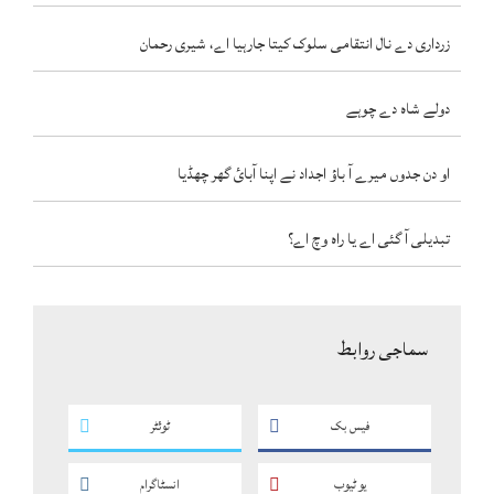
زرداری دے نال انتقامی سلوک کیتا جارہیا اے، شیری رحمان
دولے شاہ دے چوہے
او دن جدوں میرے آ باؤ اجداد نے اپنا آبائ گھر چھڈیا
تبدیلی آ گئی اے یا راہ وچ اے؟
سماجی روابط
فیس بک
ٹوئٹر
یو ٹیوب
انسٹاگرام