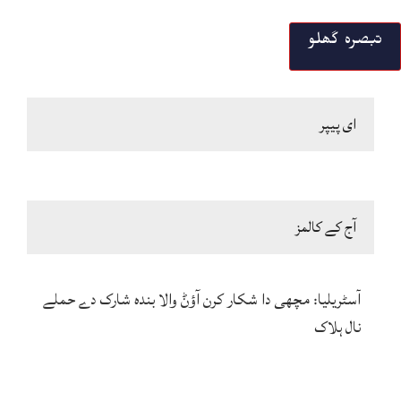
ای پیپر
آج کے کالمز
آسٹریلیا: مچھی دا شکار کرن آؤݨ والا بندہ شارک دے حملے
نال ہلاک