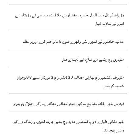
وزیراعظم نال ولید اقبال، خسرور بختیار دی ملاقات، سیاسی تے وزارتاں دے
امور تے تبادلہ خیال
عدلیہ طاقتور تے کمزور لئی وکھرے قنون دا تاثر ختم کرے: وزیراعظم
مٹیاری وچ رشتے دے تنازع تے 6بندے قتل
مقبوضہ کشمیر وچ بھارتی مظالم، 120دناں وچ 2عورتاں سنے 38نوجوان
شہید کر دتے
فردوس باجی غلط تشریح نہ کرو، فیئر معافی منگنی پے گی، طلال چوہدری
غیر ملکی طیارے دی پاکستانی حدود وچ بغیر اجازت انٹری، وارننگ دے کے
واپس بھجا دتا