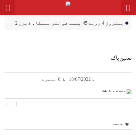
پیٹرول 4 روپے 45 پیسے فی لٹر مہنگا، ڈیزل 2
روپے سستا
سہیل آفریدی دا 27 ستمبر نوں اسلام آباد
احتجاجی مارچ دا اعلان
نعلین پاک
ظفروال: انڈین بنی ہوئی 120 گرام وزنی
اینٹی پرسنل مائن (بارودی سرنگ) برآمد
18/07/2022
0 تبصرے
پربندھ (گڈ گورننس) لئی فنکشنل مسلم لیگ وی
نویں صوبیاں دی حامی اے
خسرہ، پنجاب وچ روگیاں دی گਿݨتی اک ہزار
توں ٹپ گئی
Views
212