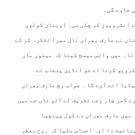
 جاوے گی۔
ے انٹرویوز کر چکی سی۔ اوہناں کولوں
اں نے عارف بھراں نال میرا تذکرہ کر کے
تا۔ میں وائس میسج کیتا کہ مینوں ماں
رویو کرنا اے جو انڈین پنجاب تے
یا اتے آوے گا ۔ جواب وچ عارف بھراں
ے گھر چار وجے تشریف لے آئو تاں جے میں
 میں عارف بھراں دے کول پہنچیا
پنائیت دا اوہ احساس ملیا کہ روح معطر