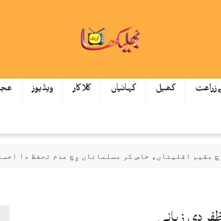
ےزراعت
کھیل
کہانیاں
کلاکار
ویڈیوز
عجی
یم اقلیتاں، خاص کر مسلماناں وِچ عدم تحفظ دا احساس ود
ظفر دی زبانی