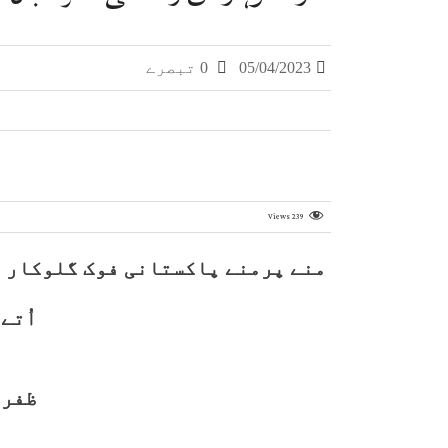
05/04/2023
0 تبصرے
Views
239
منے پرمنے پاکستانی فوک گلوکار ع
اُتے
ظفر 