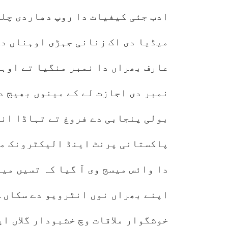
ادب جئی کیفیات دا روپ دھاردی چلی
میڈیا دی اک زنانی جہڑی اوہناں د
عارف بھراں دا نمبر منگیا تے اوہن
نمبر دی اجازت لے کے مینوں بھیج د
بولی پنجابی دے فروغ تے تہاڈا انٹ
پاکستانی پرنٹ اینڈ الیکٹرونک میڈ
دا وائس میسج وی آ گیا کہ تسیں میر
اپنے بھراں نوں انٹرویو دے سکاں۔
خوشگوار ملاقات وچ خشبودار گلاں ا