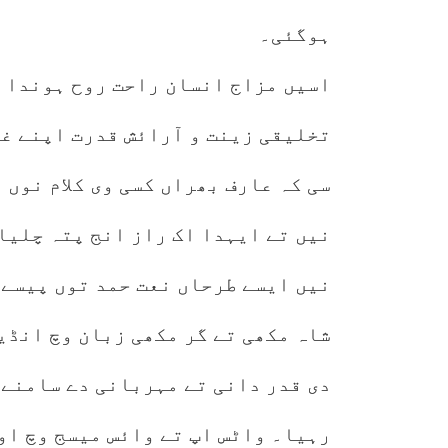
ہوگئی۔
اسیں مزاج انسان راحت روح ہوندا ا
تخلیقی زینت و آرائش قدرت اپنے غ
سی کہ عارف بھراں کسی وی کلام نوں 
نیں تے ایہدا اک راز انج پتہ چلیا 
نیں ایسے طرحاں نعت حمد توں پیسے
شاہ مکھی تے گر مکھی زبان وچ انڈی
دی قدر دانی تے مہربانی دے سامنے 
رہیا۔ واٹس اپ تے وائس میسج وچ او