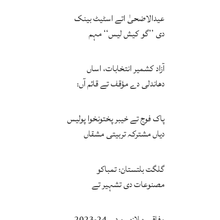
حتمی فیصلہ کرنگے
عیدالاضحیٰ اتے اسٹیٹ بینک
دی ’’گو کیش لیس‘‘ مہم
کامیاب، ڈیجیٹل لین دین وچ وڈا
اضافہ
آزاد کشمیر انتخابات، اساں
دھاندلی دے مؤقف تے قائم آں:
نیئر بخاری
پاک فوج تے خیبر پختونخوا پولیس
دیاں مشترکہ تربیتی مشقاں
گلگت بلتستان: تمباکو
مصنوعات دی تشہیر تے
سپانسرشپ تے پابندی عائد
وفاقی ملازمین دے 24-2023