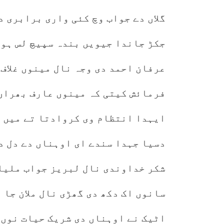
گلاں دے جواب وچ کئی واری برابری د
جکڑ جاندا جیویں بندہ سپیچ لس ہو 
عرفان احمد دی وجہ نال مینوں غلاف
فرمائش کیتی کہ مینوں عارف بھراں
ایہدا انتظام وی کروادتا تے میں 
دسیا جہدا سندے ای اوہناں دے دل د
شکر خداوندی نال لبریز جواب ملیااس
اٹیک نے اوہناں دی شریک حیات نوں 