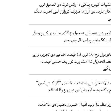
شیات کیس: پنکی دا وائس نوٹ دی تصدیق توں
کار ملزمہ دی آواز دا فارنزک کرواؤن لئی اجازت منگ
ی
ئیجر دے صحرائے صحارا وچ گڈی خراب ہو کے پھسݨ
ندے پیاس نال جاں بحق
تنخواہواں وچ 10 توں 15 فیصد اضافے دی تجویز، وزیر
ظم اتحادیاں نال مشاورت توں بعد حتمی فیصلہ
نگے
دالاضحیٰ اتے اسٹیٹ بینک دی ’’گو کیش لیس‘‘
م کامیاب، ڈیجیٹل لین دین وچ وڈا اضافہ
یراعظم نال ولید اقبال، خسرور بختیار دی ملاقات،