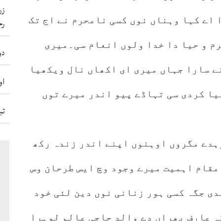
زر
 اے کہا وہناں نوں کسی نامحرم نے اج تک
رح
م و حیا دا خدا ولوں انعام سی۔میری
دو
ے سارا جہاں میری ای اکھاں نال ویکھیا
او
ہیا کردی سی تہاڈے پیو اندر میرے توں
تب
ہدے مگروں اوہنوں اپنے اندر زندہ رکھ
 مقام اہمیت میرے وجود وچ ایس طرحان وس
دی جگہ کسی ہور زنانی نوں دین لئی خود
ہ عارف بھراں دے والد حاجی عالم لوہرا