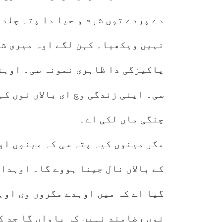
دے پردے توں شرم و حیا دا پتہ چلدا
نہیں ویکھیا۔ کہن لگے اوہ میری شر
پاکیزگی دا ظاہری نمونہ سی۔ اوہن
سی۔ اپنی زندگی وچ ای بالاں نوں ک
چنگی ماں لکی اے۔
مگر مینوں کیہ پتہ سی کہ مینوں او
کے بالاں نال جینا ہووے گا۔ اوہدا
گیا اے کہ میں اوہدے مگروں وی اوہ
نوں رضامند نہیں کر پاواں گا جد ک