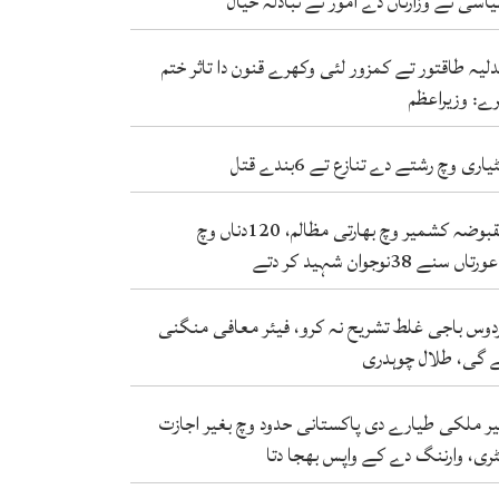
اسی تے وزارتاں دے امور تے تبادلہ خیال
لیہ طاقتور تے کمزور لئی وکھرے قنون دا تاثر ختم
ے: وزیراعظم
یاری وچ رشتے دے تنازع تے 6بندے قتل
مقبوضہ کشمیر وچ بھارتی مظالم، 120دناں وچ
دتے
دوس باجی غلط تشریح نہ کرو، فیئر معافی منگنی
 گی، طلال چوہدری
ر ملکی طیارے دی پاکستانی حدود وچ بغیر اجازت
ٹری، وارننگ دے کے واپس بھجا دتا