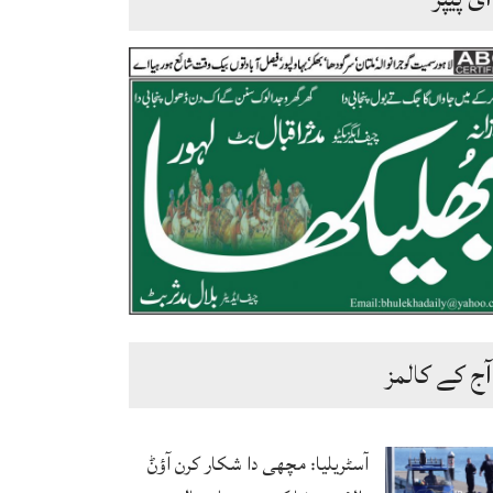
آج کے کالمز
آسٹریلیا: مچھی دا شکار کرن آؤݨ