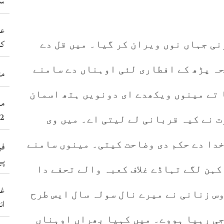
سی
عد
کر
نی جہاں نوں ویران کر گیا۔ میں قل دے
ہ پڑھ کے افطاری لئی اوہناں دے سامنے
مٹ
 تے مینوں ویکھدے ای دونویں ہتھ اسمان
2عورتاں سنے 38نوجوان شہید کر 
ت نے کیہ قربانی لے لیتی اے۔ میں وی
فر
دا دے حکم دی وضاحت کیتی۔ مینوں سامنے
پے
کہن لگے تہاڈے غلاف کعبہ والے تحفے دا
غی
س زنانی نے میرے نال سولہ سال ایس طرح
ان
جی رہیا ہووے۔ میں کہیا بھراں اوہناں