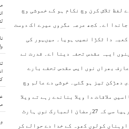
من
ے لفظ تلاش کرن وچ نکام ہو کے خموشی وچ
ان
لئ
جاندا اے۔ کجھ عرصہ مگروں میرے اک دوست
نا
 کعبہ دا ٹکڑا نصیب ہویا۔ میںہور کی
والے 50 ب
نوں ایہہ مقدس تحفہ دینا اے۔ قدرت نے
عارف بھراں نوں ایس مقدس تحفے بارے
اع
کر
ی دھڑکن تیز ہو گئی۔ خوشی دے عالم وچ
عی
یں ملاقات دا ویلا بناندے رہے تے ویلا
مہ
سانوں اک دکھ دی گھڑی نال ملان جا رہیا سی کہ 27رمضان المبارک نوں ہارٹ
وز
اوہناں کولوں کھوہ کے خدا دے حوالے کر