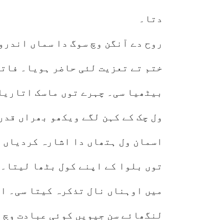
دتا۔
روح دے آنگن وچ سوگ دا سماں اندرو
ختم تے تعزیت لئی حاضر ہویا۔ فاتح
بیٹھیا سی۔ چہرے توں ماسک اتاریا
ول چک کے کہن لگے ویکھو بھراں قدر
اسمان ول ہتھاں دا اشارہ کردیاں خ
توں بلوا کے اپنے کول بٹھا لیتا۔ 
میں اوہناں نال تذکرہ کیتا سی۔ او
لنگھائے سن جیویں کوئی عبادت وچ 