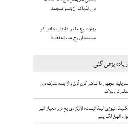
دے ایڈہاک الاؤنسز منجمد
بھارت وِچ مقیم اقلیتاں، خاص کر
مسلماناں وِچ عدم تحفظ دا
احساس ودھ رہیا اے۔
زیادہ پڑھی گئی
ٹریلیا: مچھی دا شکار کرن آؤݨ والا بندہ شارک دے
لے نال ہلاک
گلینڈ، نیوزی لینڈ ٹیسٹ: لارڈز دی پچ دے معیار اتے
ال اٹھݨ لگ پئے