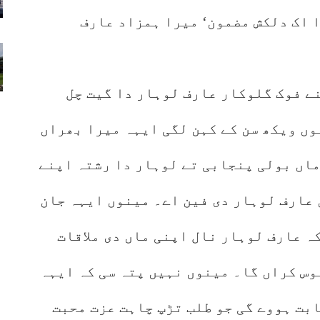
 اک دلکش مضمون‘ میرا ہمزاد عارف
نے فوک گلوکار عارف لوہار دا گیت چل
وں ویکھ سن کے کہن لگی ایہہ میرا بھراں
اں بولی پنجابی تے لوہار دا رشتہ اپنے
 عارف لوہار دی فین اے۔ مینوں ایہہ جان
ہ عارف لوہار نال اپنی ماں دی ملاقات
وس کراں گا۔ مینوں نہیں پتہ سی کہ ایہہ
بت ہووے گی جو طلب تڑپ چاہت عزت محبت