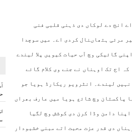
ے انج دے لوکاں دی ذہنی قلبی فنی
یر مرئی ہتھاںنال کردی اے۔ میں سوچدا
اپنی گائیکی وچ آب حیات کیویں پلا لیندے
کہ اج تک اوہناں نے جنے وی کلام گائے
 نہیں لیندے۔ انٹرویو ریکارڈ ہویا جو
آس
حم
ا پاکستان وچ شائع ہویا میں عارف بھراں
ان
اپنا دامن وڈا کرن دی کوشش وچ لگیا
سو
ہناں دی قدر عزت محبت اتے مبنی خشبودار