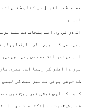
مصنف ظفر اقبال دی کتاب ظفریات دا
لوہار
اک دن ٹی وی اتے پنجاب دے منے پرم
رہیا سی کہ میری ماں عارف لوہار ن
اے۔ مینوں انج محسوس ہویا جیویں م
ہون دا اعلان کر رہیا اے۔ میری ماں
کے خوشی ہوئی تے میں نیت کر لیتی ک
کروا کے ایس خوشی نوں روح توں محس
خواہش قدرت دے انکشافات دی راہ ثا