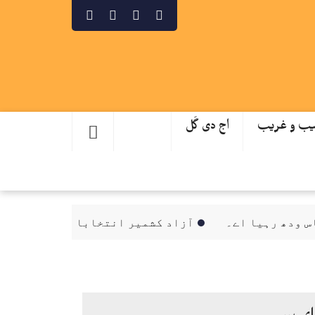
ب و غریب
اج دی گَل
ھ رہیا اے۔
آزاد کشمیر انتخابات، اساں دھاندلی دے
ای پیپر