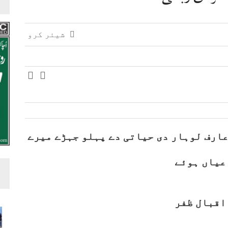
شیئر کرو
ارف لوہار دی حیاتی دے پہلو جہڑے میرے
 عیاں ہوئے
اقبال ظفر