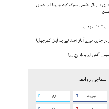
داری دے نال انتقامی سلوک کیتا جارہیا اے، شیری
مان
لے شاہ دے چوہے
 دن جدوں میرے آ باؤ اجداد نے اپنا آبائ گھر چھڈیا
دیلی آ گئی اے یا راہ وچ اے؟
سماجی روابط
فیس بک
ٹوئٹر
یو ٹیوب
انسٹاگرام