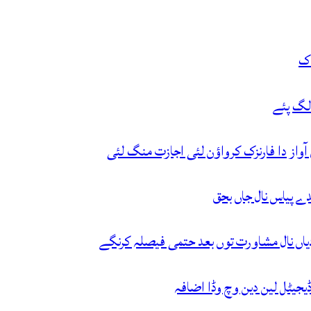
اک
 لگ پئے
واز دا فارنزک کرواؤن لئی اجازت منگ لئی
جیٹل لین دین وچ وڈا اضافہ