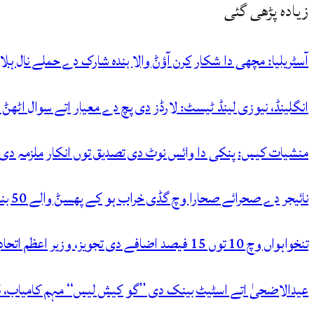
زیادہ پڑھی گئی
آسٹریلیا: مچھی دا شکار کرن آؤݨ والا بندہ شارک دے حملے نال ہل
انگلینڈ، نیوزی لینڈ ٹیسٹ: لارڈز دی پچ دے معیار اتے سوال اٹھݨ
منشیات کیس: پنکی دا وائس نوٹ دی تصدیق توں انکار ملزمہ دی آ
نائیجر دے صحرائے صحارا وچ گڈی خراب ہو کے پھسݨ والے 50 بندے پیاس نال جاں بحق
تنخواہواں وچ 10 توں 15 فیصد اضافے دی تجویز، وزیر اعظم اتحادیاں نال مشاورت توں بعد حتمی فیصلہ کرنگے
عیدالاضحیٰ اتے اسٹیٹ بینک دی ’’گو کیش لیس‘‘ مہم کامیاب، ڈی