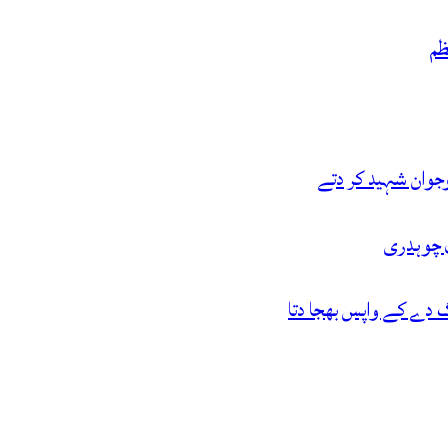
ظم
ل چوہدری
گ دے کے واپس بھجا دتا