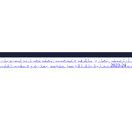
آں: نیئر بخاری
پاک فوج تے خیبر پختونخوا پولیس دیاں 
 منجمد
بھارت وِچ مقیم اقلیت