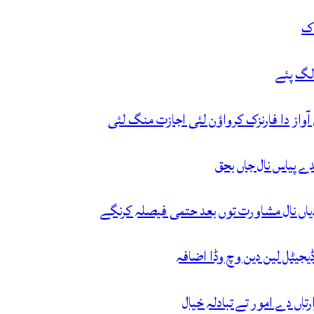
اک
 لگ پئے
واز دا فارنزک کرواؤن لئی اجازت منگ لئی
جیٹل لین دین وچ وڈا اضافہ
تاں دے امور تے تبادلہ خیال