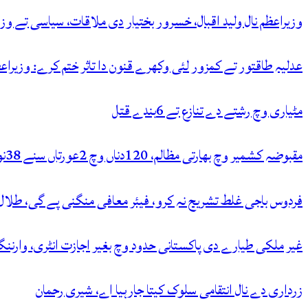
وزیراعظم نال ولید اقبال، خسرور بختیار دی ملاقات، سیاسی تے وزار
عدلیہ طاقتور تے کمزور لئی وکھرے قنون دا تاثر ختم کرے: وزیراع
مٹیاری وچ رشتے دے تنازع تے 6بندے قتل
مقبوضہ کشمیر وچ بھارتی مظالم، 120دناں وچ 2عورتاں سنے 38نوجوان شہید کر دتے
فردوس باجی غلط تشریح نہ کرو، فیئر معافی منگنی پے گی، طلا
غیر ملکی طیارے دی پاکستانی حدود وچ بغیر اجازت انٹری، وارنن
زرداری دے نال انتقامی سلوک کیتا جارہیا اے، شیری رحمان