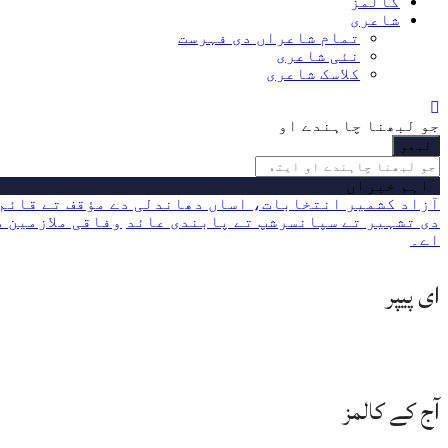
کالمز
شاعری
تمام شاعراں دی فہرست
نئی شاعری
کلاسک شاعری
جو لبھنا چاہندے او
اہم خبراں
آزاد کشمیر انتخابات، اساں دھاندلی دے مؤقف تے قائم 
دی تشہیر تے سپانسرشپ تے پابندی عائد
وفاقی ملازمین دے 24-2023 دے ایڈہاک الاؤنسز
اے۔
ای پیپر
آج کے کالمز