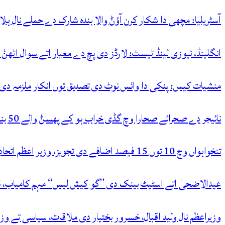
آسٹریلیا: مچھی دا شکار کرن آؤݨ والا بندہ شارک دے حملے نال ہل
انگلینڈ، نیوزی لینڈ ٹیسٹ: لارڈز دی پچ دے معیار اتے سوال اٹھݨ
منشیات کیس: پنکی دا وائس نوٹ دی تصدیق توں انکار ملزمہ دی آ
نائیجر دے صحرائے صحارا وچ گڈی خراب ہو کے پھسݨ والے 50 بندے پیاس نال جاں بحق
تنخواہواں وچ 10 توں 15 فیصد اضافے دی تجویز، وزیر اعظم اتحادیاں نال مشاورت توں بعد حتمی فیصلہ کرنگے
عیدالاضحیٰ اتے اسٹیٹ بینک دی ’’گو کیش لیس‘‘ مہم کامیاب، ڈی
وزیراعظم نال ولید اقبال، خسرور بختیار دی ملاقات، سیاسی تے وزار