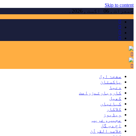
Skip to content
جمعرات , 06 اگست , 2026ء
صفحۂ اول
پاکستان
دنیا
کاروبارتےزراعت
کھیل
کہانیاں
کلاکار
ویڈیوز
عجیب و غریب
اج دی گَل
خلاصۃ القرآن