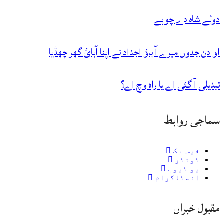
دولے شاہ دے چوہے
او دن جدوں میرے آ باؤ اجداد نے اپنا آبائ گھر چھڈیا
تبدیلی آ گئی اے یا راہ وچ اے؟
سماجی روابط
فیس بک
ٹوئٹر
یو ٹیوب
انسٹاگرام
مقبول خبراں