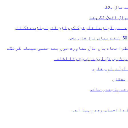
 نال ہلاک
وال اٹھݨ لگ پئے
ہ دی آواز دا فارنزک کرواؤن لئی اجازت منگ لئی
ب، ڈیجیٹل لین دین وچ وڈا اضافہ
آں: نیئر بخاری
 مشقاں
تے پابندی عائد
 دا احساس ودھ رہیا اے۔