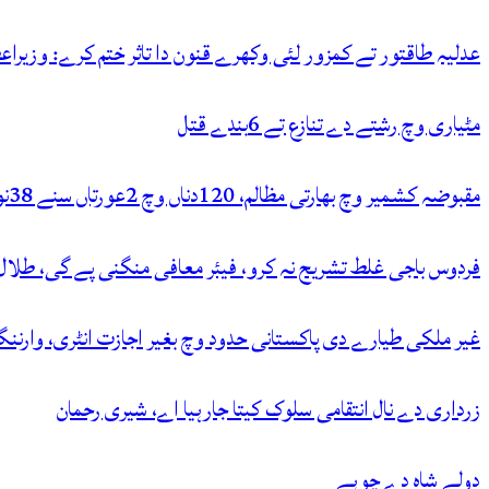
عدلیہ طاقتور تے کمزور لئی وکھرے قنون دا تاثر ختم کرے: وزیراع
مٹیاری وچ رشتے دے تنازع تے 6بندے قتل
مقبوضہ کشمیر وچ بھارتی مظالم، 120دناں وچ 2عورتاں سنے 38نوجوان شہید کر دتے
فردوس باجی غلط تشریح نہ کرو، فیئر معافی منگنی پے گی، طلا
غیر ملکی طیارے دی پاکستانی حدود وچ بغیر اجازت انٹری، وارنن
زرداری دے نال انتقامی سلوک کیتا جارہیا اے، شیری رحمان
دولے شاہ دے چوہے