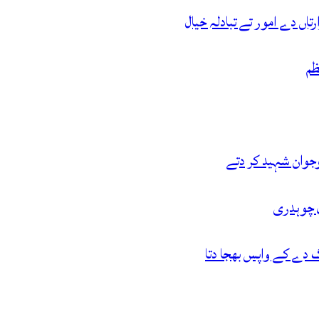
تاں دے امور تے تبادلہ خیال
ظم
ل چوہدری
گ دے کے واپس بھجا دتا