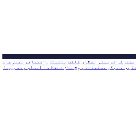
مشترکہ تربیتی مشقاں
گلگت بلتستان: تمباکو مصنوعات
اں، خاص کر مسلماناں وِچ عدم تحفظ دا احساس ودھ رہیا