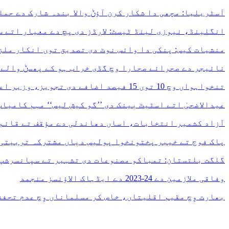
آسٹریلیا: مچھی دا شکار کرن آؤݨ والا بندہ شارک دے حملے
انگلینڈ، نیوزی لینڈ ٹیسٹ: لارڈز دی پچ دے معیار اتے س
منشیات کیس: پنکی دا وائس نوٹ دی تصدیق توں انکار ملزم
نائیجر دے صحرائے صحارا وچ گڈی خراب ہو کے پھسݨ والے 50 بندے پیاس نال جاں بحق
تنخواہواں وچ 10 توں 15 فیصد اضافے دی تجویز، وزیر اعظم اتحادیاں نال مشاورت توں بعد حتمی فیصلہ کرنگے
عیدالاضحیٰ اتے اسٹیٹ بینک دی ’’گو کیش لیس‘‘ مہم کامیا
آزاد کشمیر انتخابات، اساں دھاندلی دے مؤقف تے قائم 
پاک فوج تے خیبر پختونخوا پولیس دیاں مشترکہ تربیتی
گلگت بلتستان: تمباکو مصنوعات دی تشہیر تے سپانسرشپ 
وفاقی ملازمین دے 24-2023 دے ایڈہاک الاؤنسز منجمد
بھارت وِچ مقیم اقلیتاں، خاص کر مسلماناں وِچ عدم تحفظ