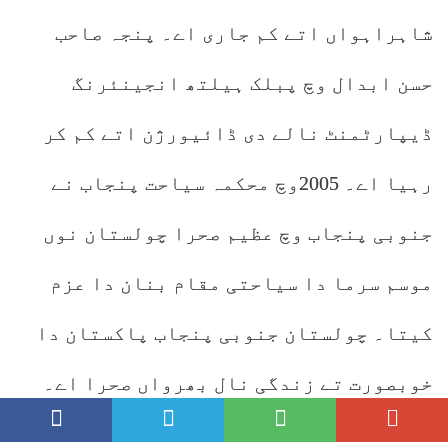
شاہراہواں اتے کم جاری اے۔ پنجہ صاحب
حسن ابدال وچ پبلک ہیلتھ انجینئرنگ
ڈیپارٹمنٹ نالے دی ڈائیورژن اتے کم کر
رہیا اے۔ 2005وچ محکمہ سیاحت پنجاب نے
جنوبی پنجاب وچ عظیم صحرا چولستان نوں
موسم سرما دا سیاحتی مقام بنان دا عزم
کیتا۔ چولستان جنوبی پنجاب پاکستان دا
خوبصورت تے زندگی نال بھرواں صحرا اے۔
مقامی طور تے ایہنوں روہی دے نام نال