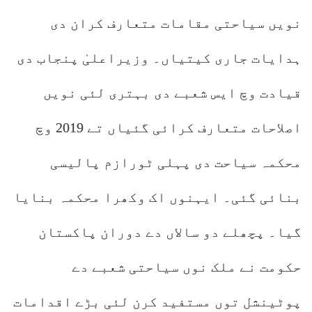
نویں سیاحتی مقامات متعارف کران دی
ہدایات جاری کیتیاں۔ وزیراعلیٰ پنجاب دی
قیادت وچ ایس شعبے دی بہتری لئی نویں
اصلاحات متعارف کرائی گئیاں تے 2019 وچ
محکمہ سیاحت دی پہلی ٹورازم پالیسی
بنائی گئی۔ ایہنوں اک وکھرا محکمہ بنایا
گیا۔ پچھلے دو سالاں دے دوران پاکستان
حکومت نے ملک نوں سیاحتی شعبے دے
پوٹینشل توں مستفید کرن لئی بڑے اقدامات