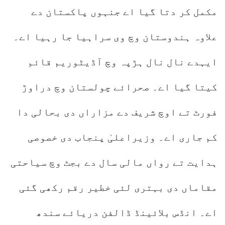
مکمل کر دتا گیا اے جنہوں پاکستان دے
علاوہ ہندوستان وچ وی سراہیا جا رہیا اے۔
ایہدے نال نال ہڑپہ وچ آڈیٹوریم قائم
کیتا گیا اے۔ صحرائے چولستان وچ دراوڑ
فورٹ تے اوچ شریف دے مزاراں دی بحالی دا
کم جاری اے۔ وزیراعلیٰ پنجاب دی خصوصی
ہدایت تے رواں مالی سال دے بجٹ وچ سیاحتی
مقاماں دی بہتری لئی خطیر رقم رکھی گئی
اے۔ انڈس بلائینڈ ڈالفن دریائے سندھ