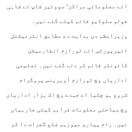
اتے معلوماتی مراکز‘ سووئیر شاپ تے شاہی
فوٹو سٹوڈیو قائم کیتے گئے نیں۔
وزیراعظم دی ہدایت دے مطابق انٹرنیشنل
ائیرپورٹس اتے ٹورازم انفارمیشن
کائونٹر قائم کر دتے گئے نیں۔ تعلیمی
اداریاں وچ ٹورازم آویرینس پروگرام
شروع ہو چکیا اے جہدے وچ اک ہزار اداریان
وچ سیاحتی معلومات فراہم کیتی جارہیاں
نیں۔ رام پیاری میوزیم ضلع گجرات دا کم