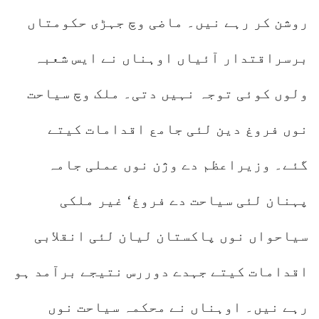
روشن کر رہے نیں۔ ماضی وچ جہڑی حکومتاں
برسراقتدار آئیاں اوہناں نے ایس شعبہ
ولوں کوئی توجہ نہیں دتی۔ ملک وچ سیاحت
نوں فروغ دین لئی جامع اقدامات کیتے
گئے۔ وزیراعظم دے وژن نوں عملی جامہ
پہنان لئی سیاحت دے فروغ‘ غیر ملکی
سیاحواں نوں پاکستان لیان لئی انقلابی
اقدامات کیتے جہدے دوررس نتیجے برآمد ہو
رہے نیں۔ اوہناں نے محکمہ سیاحت نوں