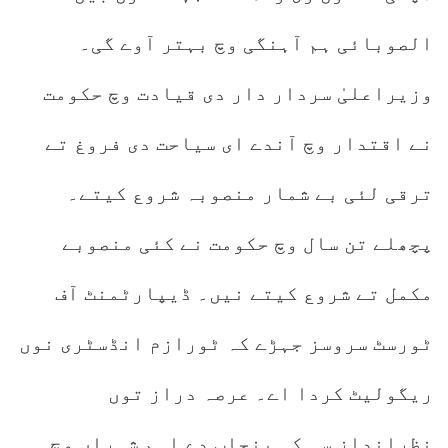
الصوبائی ہم آہنگی وچ بہتر آوے گی۔
وزیراعلیٰ سردار دار دی قیادت وچ حکومت
نے اقتدار وچ آندے ای سیاحت دی فروغ تے
ترقی لئی بے شمار منصوبہ شروع کیتے۔
پچھلے تن سال وچ حکومت نے کئی منصوبے
مکمل تے شروع کیتے نیں۔ ڈیپارٹمنٹ آف
ٹورسٹ سروسز جہڑے کہ ٹورازم انڈسٹری نوں
ریگولیٹ کردا اے۔ عرصہ دراز توں
نظرانداز سی کہ پنجاب دے اہم شہراں وچ