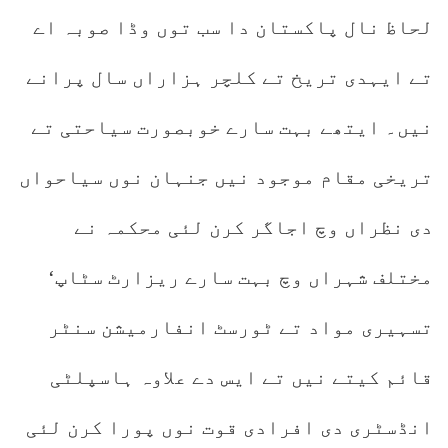
لحاظ نال پاکستان دا سب توں وڈا صوبہ اے
تے ایہدی تریخ تے کلچر ہزاراں سال پرانے
نیں۔ ایتھے بہت سارے خوبصورت سیاحتی تے
تریخی مقام موجود نیں جنہان نوں سیاحواں
دی نظراں وچ اجاگر کرن لئی محکمہ نے
مختلف شہراں وچ بہت سارے ریزارٹ سٹاپ‘
تسہیری مواد تے ٹورسٹ انفارمیشن سنٹر
قائم کیتے نیں تے ایس دے علاوہ ہاسپلٹی
انڈسٹری دی افرادی قوت نوں پورا کرن لئی