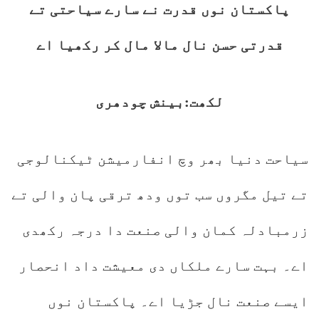
پاکستان نوں قدرت نے سارے سیاحتی تے
قدرتی حسن نال مالا مال کر رکھیا اے
لکھت:بینش چودھری
سیاحت دنیا بھر وچ انفارمیشن ٹیکنالوجی
تے تیل مگروں سب توں ودھ ترقی پان والی تے
زرمبادلہ کمان والی صنعت دا درجہ رکھدی
اے۔ بہت سارے ملکاں دی معیشت داد انحصار
ایسے صنعت نال جڑیا اے۔ پاکستان نوں