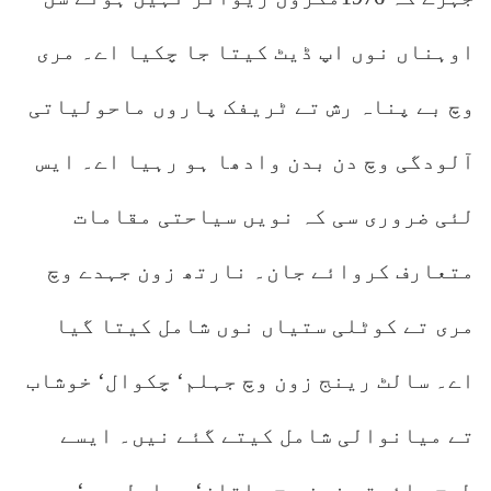
اوہناں نوں اپ ڈیٹ کیتا جا چکیا اے۔ مری
وچ بے پناہ رش تے ٹریفک پاروں ماحولیاتی
آلودگی وچ دن بدن وادھا ہو رہیا اے۔ ایس
لئی ضروری سی کہ نویں سیاحتی مقامات
متعارف کروائے جان۔ نارتھ زون جہدے وچ
مری تے کوٹلی ستیاں نوں شامل کیتا گیا
اے۔ سالٹ رینج زون وچ جہلم‘ چکوال‘ خوشاب
تے میانوالی شامل کیتے گئے نیں۔ ایسے
طرح سائوتھ زون وچ ملتان‘ بہاولپور‘ رحیم