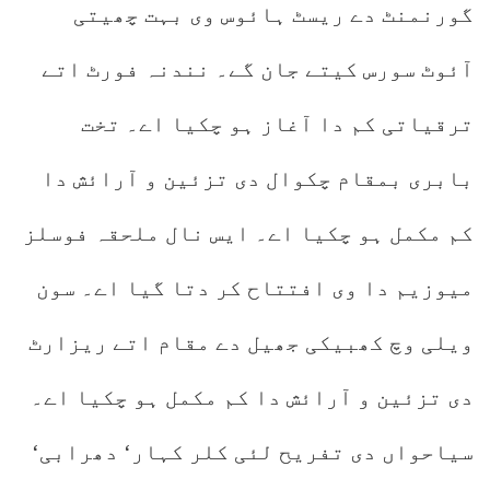
گورنمنٹ دے ریسٹ ہائوس وی بہت چھیتی
آئوٹ سورس کیتے جان گے۔ نندنہ فورٹ اتے
ترقیاتی کم دا آغاز ہو چکیا اے۔ تخت
بابری بمقام چکوال دی تزئین و آرائش دا
کم مکمل ہو چکیا اے۔ ایس نال ملحقہ فوسلز
میوزیم دا وی افتتاح کر دتا گیا اے۔ سون
ویلی وچ کھبیکی جھیل دے مقام اتے ریزارٹ
دی تزئین و آرائش دا کم مکمل ہو چکیا اے۔
سیاحواں دی تفریح لئی کلر کہار‘ دھرابی‘