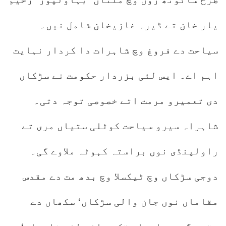
یار خان تے ڈیرہ غازیخان شامل نیں۔
سیاحت دے فروغ وچ شاہرات دا کردار نہایت
اہم اے۔ ایس لئی بزردار حکومت نے سڑکاں
دی تعمیرو مرمت اتے خصوصی توجہ دتی۔
شاہراہ سیرو سیاحت کوٹلی ستیاں مری تے
راولپنڈی نوں براستہ کہوٹہ ملاوے گی۔
دوجی سڑکاں وچ ٹیکسلا وچ بدھ مت دے مقدس
مقاماں نوں جان والی سڑکاں‘ سکھاں دے