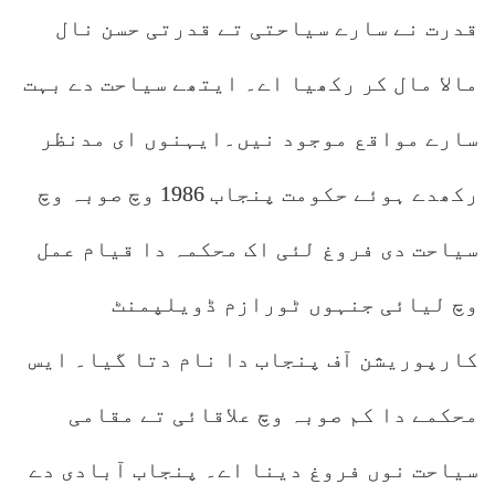
قدرت نے سارے سیاحتی تے قدرتی حسن نال
مالا مال کر رکھیا اے۔ ایتھے سیاحت دے بہت
سارے مواقع موجود نیں۔ایہنوں ای مدنظر
رکھدے ہوئے حکومت پنجاب 1986 وچ صوبہ وچ
سیاحت دی فروغ لئی اک محکمہ دا قیام عمل
وچ لیائی جنہوں ٹورازم ڈویلپمنٹ
کارپوریشن آف پنجاب دا نام دتا گیا۔ ایس
محکمے دا کم صوبہ وچ علاقائی تے مقامی
سیاحت نوں فروغ دینا اے۔ پنجاب آبادی دے