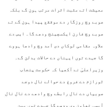
معیشت اتے مثبت اثرات مرتب ہون گے بلکہ
صوبے وچ روزگار دے موققع پیدا ہون گے تے
صوبے وچ فارن ایکسچینج ودھے گا۔ ایس دے
علاوہ مقامی لوکاں دی آمد وچ وادھا ہووے
گا جہدے توں ایہناں دے حالات بدلن گے۔
وزیراعلیٰ نے آکھیا کہ حکومت پنجاب
ٹورازم دے فروغ دے حوالے نال دوجے
صوبیاں دے نال رابطے وچ وادھے دے نال نال
آپسی تعاون وی ودھے گا جہدے توں بین