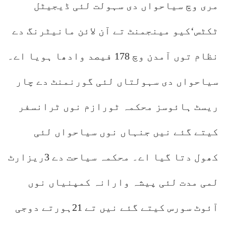
مری وچ سیاحواں دی سہولت لئی ڈیجیٹل
ٹکٹس‘کیو مینجمنٹ تے آن لائن مانیٹرنگ دے
نظام توں آمدن وچ 178 فیصد وادھا ہویا اے۔
سیاحواں دی سہولتاں لئی گورنمنٹ دے چار
ریسٹ ہائوسز محکمہ ٹورازم نوں ٹرانسفر
کیتے گئے نیں جنہاں نوں سیاحواں لئی
کھول دتا گیا اے۔ محکمہ سیاحت دے 3ریزارٹ
لمی مدت لئی پیشہ وارانہ کمپنیاں نوں
آئوٹ سورس کیتے گئے نیں تے 21ہورتے دوجی