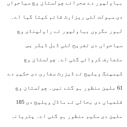
بہاولپور دے صحرائے چولستان وچ سیاحواں
دی سہولت لئی ریزارٹ قائم کیتا گیا اے۔
لہور مگروں بہاولپور تے راولپنڈی وچ
سیاحواں دی تفریح لئی ڈبل ڈیکر بس
متعارف کروائی گئی اے۔ چولستان وچ
کیمپنگ ویلیج تے ڈیزرٹ سفاری دی حکیم دے
61 ملین منظور ہو گئے نیں۔ چولستان وچ
قلعیاں دی بحالی تے ماڈل ویلیج دی 185
ملین دی سکیم منظور ہو گئی اے۔ پتریانہ