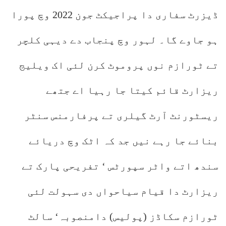
ڈیزرٹ سفاری دا پراجیکٹ جون 2022 وچ پورا
ہو جاوے گا۔ لہور وچ پنجاب دے دیہی کلچر
تے ٹورازم نوں پروموٹ کرن لئی اک ویلیج
ریزارٹ قائم کیتا جا رہیا اے جتھے
ریسٹورنٹ آرٹ گیلری تے پرفارمنس سنٹر
بنائے جا رہے نیں جد کہ اٹک وچ دریائے
سندھ اتے واٹر سپورٹس ‘ تفریحی پارک تے
ریزارٹ دا قیام سیاحواں دی سہولت لئی
ٹورازم سکاڈز (پولیس) دامنصوبہ‘ سالٹ