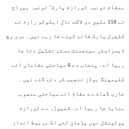
بمقام تونسہ ٹورازم پارک‘ تونسہ بیراج
تے 118 ملین دی لاگت نال ایکوٹو رازم تے
کلچرل پارک قائم کیتے جا رہے نیں۔ مری وچ
ڈیسزاسٹر مینجمنٹ سسٹم تشکیل دتا جا
رہیا اے۔ پنجاب دے 6 سیاحتی مقاماں اتے
کلیمپنگ بوڈز تنصیب کر دتے گئے نیں۔
غازی گھاٹ دے مقام اتے سیاحتی منصوبہ
بنایا جا رہیا اے۔ کھیوڑہ دے ٹورازم
پوٹینشل نوں پڑھان لئی اک مربوط انداز