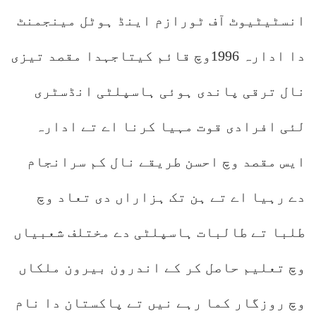
انسٹیٹیوٹ آف ٹورازم اینڈ ہوٹل مینجمنٹ
دا ادارہ 1996وچ قائم کیتاجہدا مقصد تیزی
نال ترقی پاندی ہوئی ہاسپلٹی انڈسٹری
لئی افرادی قوت مہیا کرنا اے تے ادارہ
ایس مقصد وچ احسن طریقے نال کم سرانجام
دے رہیا اے تے ہن تک ہزاراں دی تعاد وچ
طلبا تے طالبات ہاسپلٹی دے مختلف شعبیاں
وچ تعلیم حاصل کر کے اندرون بیرون ملکاں
وچ روزگار کما رہے نیں تے پاکستان دا نام