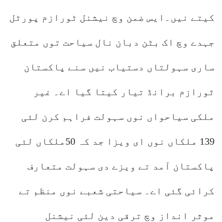
کیتے نیں۔ایس ضمن وچ نیشنل ٹورازم پورٹل
جہدے وچ اک بٹن دبان نال سیاحت توں متعلق
ساری سہولتاں دستیاب نیں سنے پاکستان
ٹورازم برانڈ تیار کیتا گیا اے۔ غیر
ملکی سیاحواں نوں سہولت فراہم کرن لئی
139 ملکاں نوں ای ویزا جد کہ 50ملکاں لئی
پاکستان آمد تے ویزے دی سہولت متعارف
کرائی گئی اے۔ سیاحتی شعبے نوں منظم تے
موثر انداز وچ ترقی دین لئی نیشنل