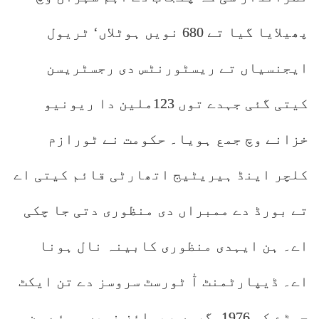
پھیلایا گیا تے 680 نویں ہوٹلاں‘ ٹریول
ایجنسیاں تے ریسٹورنٹس دی رجسٹریسن
کیتی گئی جہدے توں 123ملین دا ریونیو
خزانے وچ جمع ہویا۔ حکومت نے ٹورازم
کلچر اینڈ ہیریٹیج اتھارٹی قائم کیتی اے
تے بورڈ دے ممبراں دی منظوری دتی جا چکی
اے۔ ہن ایہدی منظوری کابینہ نال ہونا
اے۔ ڈیپارٹمنٹ آٰ ٹورسٹ سروسز دے تن ایکٹ
جہڑے کہ 1976مگروں ریوائز نہیں ہوئے سن