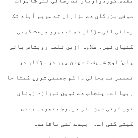
مقدس گوردواریاں تک رسائی لئی شاہرات‘
صوفی بزرگاں دے مزاراں تے مریم آباد تک
رسائی لئی سڑکاں دی تعمیرو مرمت کیتی
گئیاں نیں۔ علاوہ ازیں قلعہ روہتاس بائی
پاس‘ اوچ شریف تے چنن پیر دی سڑکاں دی
تعمیر تے بحالی دا کم چھیتی شروع کیتا جا
رہیا اے۔ پنجاب دے نوین ٹورازم زوناں
نوں ترقی دین لئی مربوط منصوبہ بندی
کیتی گئی اے۔ ایہدے لئی باقاعدہ