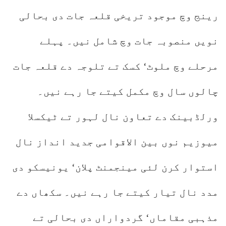
رینج وچ موجود تریخی قلعہ جات دی بحالی
نویں منصوبہ جات وچ شامل نیں۔ پہلے
مرحلے وچ ملوٹ‘ کسک تے تلوجہ دے قلعہ جات
چالوں سال وچ مکمل کیتے جا رہے نیں۔
ورلڈبینک دے تعاون نال لہور تے ٹیکسلا
میوزیم نوں بین الاقوامی جدید انداز نال
استوار کرن لئی مینجمنٹ پلان‘ یونیسکو دی
مدد نال تیار کیتے جا رہے نیں۔ سکھاں دے
مذہبی مقاماں‘ گردواراں دی بحالی تے