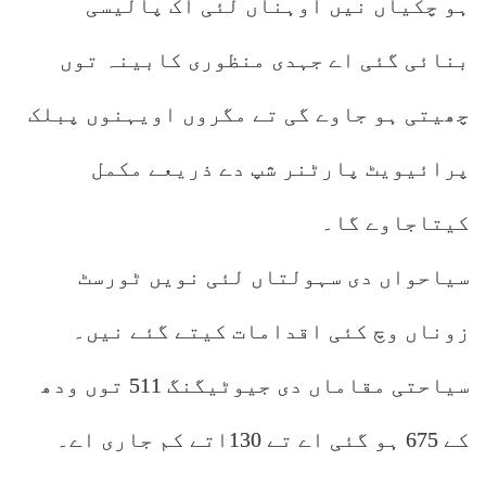
ہو چکیاں نیں اوہناں لئی اک پالیسی
بنائی گئی اے جہدی منظوری کابینہ توں
چھیتی ہو جاوے گی تے مگروں اویہنوں پبلک
پرائیویٹ پارٹنر شپ دے ذریعے مکمل
کیتاجاوے گا۔
سیاحواں دی سہولتاں لئی نویں ٹورسٹ
زوناں وچ کئی اقدامات کیتے گئے نیں۔
سیاحتی مقاماں دی جیوٹیگنگ 511 توں ودھ
کے 675 ہو گئی اے تے 130اتے کم جاری اے۔