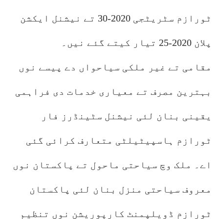
ٹورازم سٹریٹجی 2020-30 تے نیشنل ایکشن
پلان 2020-25 تیار کیتے گئے نیں۔
مقامی تے غیر ملکی سیاحواں دے پیسے نوں
بہترین مصرف تے معیاری خدمات دی فراہمی
یقینی بنان لئی نیشنل سٹینڈرز فار
ٹورازم ہاسپیٹیلٹی متعارف کرائی گئی
اے۔ ملک وچ سیاحتی ماحول تے پاکستان نوں
معروف سیاحتی منزل بنان لئی پاکستان
ٹورازم ڈویلپمنٹ کارپوریشن نوں تنظیم