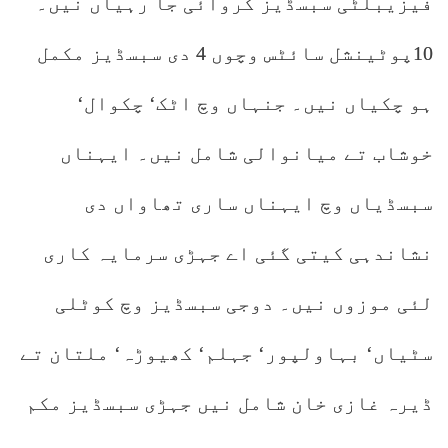
فیزیبلٹی سبسڈیز کروائی جا رہیاں نیں۔
10پوٹینشل سائٹس وچوں 4 دی سبسڈیز مکمل
ہو چکیاں نیں۔ جنہاں وچ اٹک‘ چکوال‘
خوشاب تے میانوالی شامل نیں۔ ایہناں
سبسڈیاں وچ ایہناں ساری تھاواں دی
نشاندہی کیتی گئی اے جہڑی سرمایہ کاری
لئی موزوں نیں۔ دوجی سبسڈیز وچ کوٹلی
سٹیاں‘ بہاولپور‘ جہلم‘ کھیوڑہ‘ ملتان تے
ڈیرہ غازی خان شامل نیں جہڑی سبسڈیز مکم