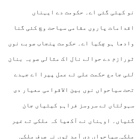
نو کیتی گئی اے۔ حکومت دے ایہناں
اقدامات پاروں مقامی سیاحت وچ کئی گنا
وادھا ہو چکیا اے۔ حکومت پنجاب صوبے نوں
ٹورازم دے حوالے نال اک مثالی صوبہ بنان
لئی جامع حکمت علی تے عمل پیرا اے جہدے
تحت سیاحواں نوں بین الاقوامی معیار دی
سہولتاں تے سروسز فراہم کیتیاں جان
گئیاں۔ اوہناں نے آکھیا کہ ملکی تے غیر
ملکی سیاحواں دی آمد توں نہ صرف ملکی