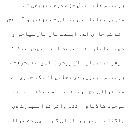
روہتاس قلعہ نال جڑے دوجے تریخی تے
مذہبی مقاماں دی بحالی تے تزئین و آرائش
اتے کم جاری اے۔ ایہدے نال نال سیاحواں
دی سہولتاں لئی ٹورسٹ انفارمیشن سنٹر‘
برقی قمقمیاں نال روشن (الیومینیشن) تے
روہتاس میوزیم دی بحالی اتے کم جاری اے۔
میانوالی وچ دریائے سندھ دے کنارے اتے
موجود کالاباغ‘ انڈس واٹر ٹرانسپورٹ دی
بلڈنگ تے بحری جہاز ٹی ڈی سی پی دے حوالے