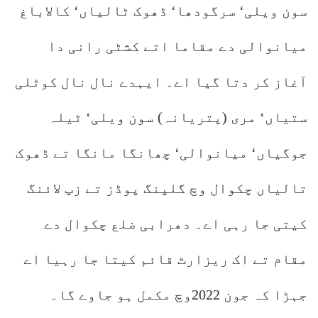
سون ویلی‘ سرگودھا‘ ڈھوک ٹالیاں‘ کالاباغ
میانوالی دے مقاما اتے کشٹی رانی دا
آغاز کر دتا گیا اے۔ ایہدے نال نال کوٹلی
ستیاں‘ مری (پتریانہ) سون ویلی‘ ٹیلہ
جوگیاں‘ میانوالی‘ چھانگا مانگا تے ڈھوک
تالیاں چکوال وچ گلپنگ پوڈز تے زپ لائنگ
کیتی جا رہی اے۔ دھرابی ضلع چکوال دے
مقام تے اک ریزارٹ قائم کیتا جا رہیا اے
جہڑا کہ جون 2022وچ مکمل ہو جاوے گا۔