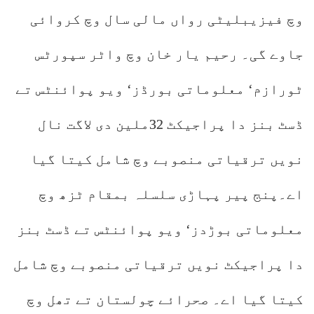
وچ فیزیبلیٹی رواں مالی سال وچ کروائی
جاوے گی۔ رحیم یار خان وچ واٹر سپورٹس
ٹورازم‘ معلوماتی بورڈز‘ ویو پوائنٹس تے
ڈسٹ بنز دا پراجیکٹ 32ملین دی لاگت نال
نویں ترقیاتی منصوبے وچ شامل کیتا گیا
اے۔پنج پیر پہاڑی سلسلہ بمقام ٹزھ وچ
معلوماتی بوڑدز‘ ویو پوائنٹس تے ڈسٹ بنز
دا پراجیکٹ نویں ترقیاتی منصوبے وچ شامل
کیتا گیا اے۔ صحرائے چولستان تے تھل وچ