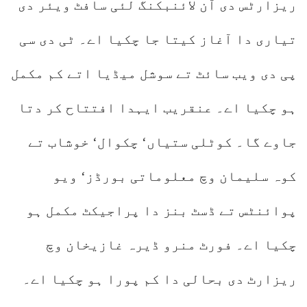
ریزارٹس دی آن لائنبکنگ لئی سافٹ ویئر دی
تیاری دا آغاز کیتا جا چکیا اے۔ ٹی دی سی
پی دی ویب سائٹ تے سوشل میڈیا اتے کم مکمل
ہو چکیا اے۔ عنقریب ایہدا افتتاح کر دتا
جاوے گا۔ کوٹلی ستیاں‘ چکوال‘ خوشاب تے
کوہ سلیمان وچ معلوماتی بورڈز‘ ویو
پوائنٹس تے ڈسٹ بنز دا پراجیکٹ مکمل ہو
چکیا اے۔ فورٹ منرو ڈیرہ غازیخان وچ
ریزارٹ دی بحالی دا کم پورا ہو چکیا اے۔