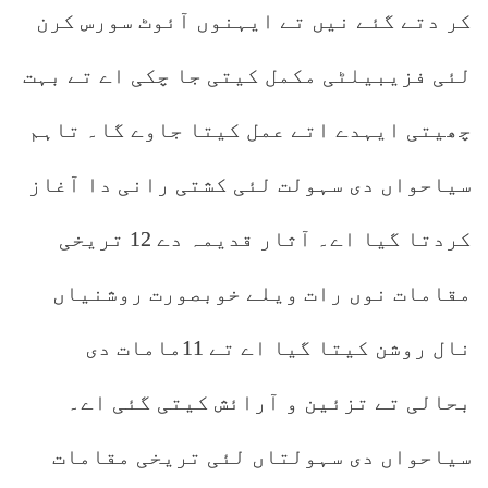
کر دتے گئے نیں تے ایہنوں آئوٹ سورس کرن
لئی فزیبیلٹی مکمل کیتی جا چکی اے تے بہت
چھیتی ایہدے اتے عمل کیتا جاوے گا۔ تاہم
سیاحواں دی سہولت لئی کشتی رانی دا آغاز
کردتا گیا اے۔ آثار قدیمہ دے 12 تریخی
مقامات نوں رات ویلے خوبصورت روشنیاں
نال روشن کیتا گیا اے تے 11مامات دی
بحالی تے تزئین و آرائش کیتی گئی اے۔
سیاحواں دی سہولتاں لئی تریخی مقامات