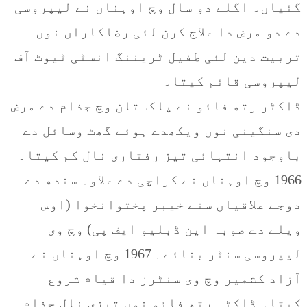
گئیاں۔ اگلے دو سال وچ اوہناں نے لیپروسی
دے دو مرض دا علاج کرن لئی رضاکاراں نوں
تربیت دین لئی طفیل ٹریننگ انسٹی ٹیوٹ آف
لیپروسی قائم کیتا۔
ڈاکٹر رتھ فائو نے پاکستان وچ جذام دے مرض
دی سنگینی نوں ویکھدے ہوئے گھٹ وسائل دے
باوجود انتہائی تیز رفتاری نال کم کیتا۔
1966 وچ اوہناں نے کراچی دے علاوہ سندھ دے
دوجے علاقیاں سنے خیبر پختوانخوا (اوس
ویلے دے صوبہ این ڈبلیو ایف پی) وچ وی
لیپروسی سنٹر بنائے۔ 1967 وچ اوہناں نے
آزاد کشمیر وچ وی سنٹرز دا قیام شروع
کیتا۔ ڈاکٹر رتھ فائو نوں تیزی نال جذام