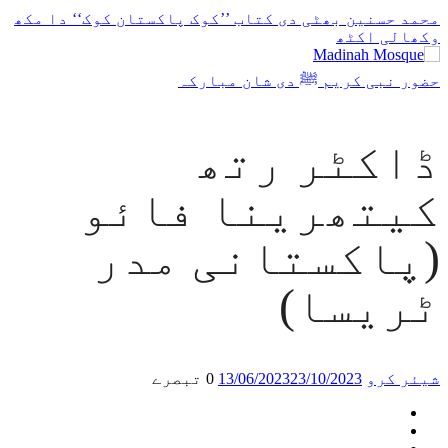
محمد حسنین بھٹی دی کتاب ’’کوک پاکستان کوک‘‘ دا مکھ
وکھالی اکٹھ
حضور نبی کریم ﷺ دی شان مبارکہ
ڈاکٹر رتھ
کیتھرینا فائو
(پاکستانی مدر
ٹریسا)
شیئر کرو
23/10/2023
13/06/2023
0 تبصرے