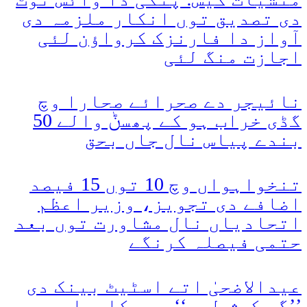
دی تصدیق توں انکار ملزمہ دی
آواز دا فارنزک کرواؤن لئی
اجازت منگ لئی
نائیجر دے صحرائے صحارا وچ
گڈی خراب ہو کے پھسݨ والے 50
بندے پیاس نال جاں بحق
تنخواہواں وچ 10 توں 15 فیصد
اضافے دی تجویز، وزیر اعظم
اتحادیاں نال مشاورت توں بعد
حتمی فیصلہ کرنگے
عیدالاضحیٰ اتے اسٹیٹ بینک دی
’’گو کیش لیس‘‘ مہم کامیاب،