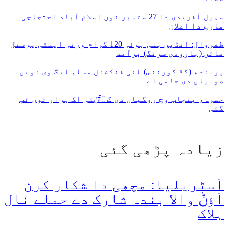
سہیل آفریدی دا 27 ستمبر نوں اسلام آباد احتجاجی
مارچ دا اعلان
ظفروال: انڈین بنی ہوئی 120 گرام وزنی اینٹی پرسنل
مائن (بارودی سرنگ) برآمد
پربندھ (گڈ گورننس) لئی فنکشنل مسلم لیگ وی نویں
صوبیاں دی حامی اے
خسرہ، پنجاب وچ روگیاں دی گਿݨتی اک ہزار توں ٹپ
گئی
زیادہ پڑھی گئی
آسٹریلیا: مچھی دا شکار کرن
آؤݨ والا بندہ شارک دے حملے نال
ہلاک