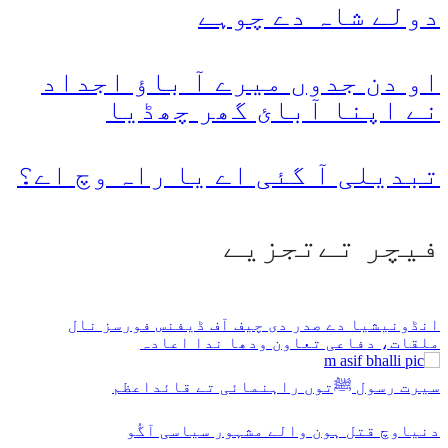
دولے شاہ دے چوہے
او دن جدوں میرے آ باؤ اجداد
نے اپنا آبائ گھر چھڈیا
تبدیلی آ گئی اے یا راہ وچ اے؟
فیچر تےتجزیے
انڈونیشیا دے صدر دی چیف آف ڈیفنس فورسز نال
ملقات، دفاعی تعاون ودھا ندا اعادہ
سیرت رسول ﷺتوں راہنمائی تے قائداعظم
دنیاوچ قتل ہون والے مشہور سیاسی آگُو