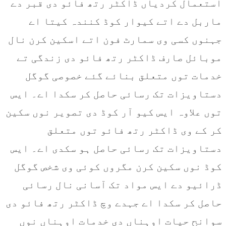
استعمال کردیاں ڈاکٹر رتھ فائو دی قبر دے
ماربل دے اتے کیوار کوڈ کنندہ کیتا اے
جہنوں کسی وی سمارٹ فون اتے اسکین کرن نال
موبائل صارف ڈاکٹر رتھ فائو دی زندگی تے
خدمات توں متعلق بنائے گئے خصوصی گوگل
دستاویزات تک رسائی حاصل کر سکدا اے۔ ایس
توں علاوہ ایس کیو آر کوڈ دی تصویر نوں سکین
کر کے وی ڈاکٹر رتھ فائو توں متعلق
دستاویزات تک رسائی حاصل ہو سکدی اے۔ ایس
کوڈ نوں سکین کرن مگروں کوئی وی شخص گوگل
ڈرائیو دے ایس مواد تک آسانی نال رسائی
حاصل کر سکدا اے جہدے وچ ڈاکٹر رتھ فائو دی
سوانح حیات اوہناں دی خدمات اوہناں نوں