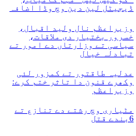
ڈیجیٹل لین دین وچ وڈا اضافہ
وزیراعظم نال ولید اقبال،
خسرور بختیار دی ملاقات،
سیاسی تے وزارتاں دے امور تے
تبادلہ خیال
عدلیہ طاقتور تے کمزور لئی
وکھرے قنون دا تاثر ختم کرے:
وزیراعظم
مٹیاری وچ رشتے دے تنازع تے
6بندے قتل