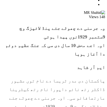
Views
148
وہ جرمنی دے چھوٹے جئے پنڈ لائپزگ وچ
9ستمبر 1929نوں پیدا ہوئی
اوہ اجے محض 10 سال دی سی کہ جنگ عظیم دوئم
دا آغاز ہویا
ایم آر شاہد
پاکستان دی مدر ٹریسا دے نام توں مشہور
ڈاکٹر رتھ نائو داپورا نام رتھ کیٹرینا
مارتھافائو سی۔ اوہ جرمنی دے چھوٹے جئے
پنڈ لائپزگ وچ 9ستمبر 1929نوں پیدا ہوئی۔