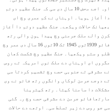
اوہ اجے محض 10 سال دی سی کہ جنگ عظیم دوئم
دا آغاز ہویا۔ اوہناں نے کم عمری وچ ای
بھیانک حالات ویکھے۔ جنگ عظیم دوئم دا آغاز
کرن والے ملک جرمنی وچ پیدا ہون والی رتھ
فائو 1939توں 1945 تک 10توں 16 سال دی عمر وچ
ظلم و ستم ویکھیا۔ جنگ عظیم وچ شکست کھان
مگروں ای اوہناں دے ملک نوں امریکہ تے روس
نے مشرقی تے جنوبی حصے وچ تقسیم کردتا سی
تے دوجے جرمن لوکاں وانگوں رتھ فائو نے وی
مشکلات دا سامنا کیتا۔ رتھ کیترینا
مارتھافائو جرمن دے مشرقی حصے وچ رہ گئی
سی جو روس دے زیر تسلط سی۔ اوتھے دے حالات