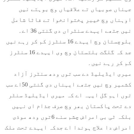
جہناں صوبیاں تے علاقیاں وچ بوہتے نیں
اوہناں وچ خیبر پختوانخوا تے فاٹا شامل
نیں جتھے ایہدے سنٹراں دی گنتی 36 اے۔
بلوچستان وچ ایہدے 16 سنٹرز کم کر رہے نیں
جد کہ گلگت بلتستان وچ وی ایہدے 16 سنٹرز
کم کر رہے نیں۔
میری ایڈیلیڈ دے سب توں ودھ سنٹرز آزاد
کشمیر وچ نیں جتھے ایہناں دی گنتی 50اے سب
توں اہم گل ایہہ اے کہ میری ایڈیلیڈ سنٹر
دے تحت پاکستان بھر وچ صرف جذام ای نہیں
بلکہ ٹی بی امراض چشم سنے 6توں ودھ موذی
امراض دا علاج ہوندا اے جدکہ ایہدے تحت ملک