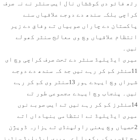
رتھ فائو دی کوششاں نال ایس سنٹر نے نہ صرف
کراچی بلکہ سندھ دے دوجے علاقیاں سنے
پاکستان دے چاراں صوبیاں تے وفاق دے زیر
انتظام علاقیاں وچ وی معالج سنٹر کھولے
نیں۔
میری ایڈیلیڈ سنٹر دے تحت صرف کراچی وچ ای
11سنٹر کم کر رہے نیں جد کہ سندھ دے دوجے
شہراں وچ ایہدے ہور 13سنٹر وی کم کر رہے
نیں۔ پنجاب وچ ایہدے مجموعی طور تے
14سنٹرز کم کر رہے نیں تے ایس صوبے نوں
میری ایڈیلیڈ نے انتظامی بنیاداں اتے
2حصیاں وچ یعنی راولپنڈی تے ہزارہ ڈویژن
وچ تقسیم کر رکھیا اے۔ میری ایڈیلیڈ سنٹرز