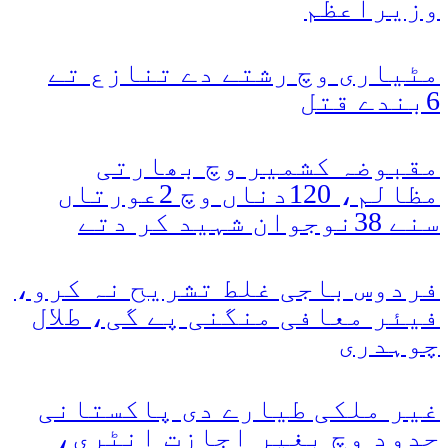
وزیراعظم
مٹیاری وچ رشتے دے تنازع تے
6بندے قتل
مقبوضہ کشمیر وچ بھارتی
مظالم، 120دناں وچ 2عورتاں
سنے 38نوجوان شہید کر دتے
فردوس باجی غلط تشریح نہ کرو،
فیئر معافی منگنی پے گی، طلال
چوہدری
غیر ملکی طیارے دی پاکستانی
حدود وچ بغیر اجازت انٹری،