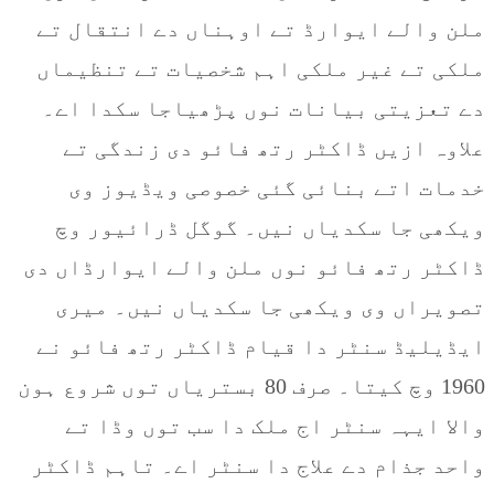
ملن والے ایوارڈ تے اوہناں دے انتقال تے
ملکی تے غیر ملکی اہم شخصیات تے تنظیماں
دے تعزیتی بیانات نوں پڑھیاجا سکدا اے۔
علاوہ ازیں ڈاکٹر رتھ فائو دی زندگی تے
خدمات اتے بنائی گئی خصوصی ویڈیوز وی
ویکھی جا سکدیاں نیں۔ گوگل ڈرائیور وچ
ڈاکٹر رتھ فائو نوں ملن والے ایوارڈاں دی
تصویراں وی ویکھی جا سکدیاں نیں۔ میری
ایڈیلیڈ سنٹر دا قیام ڈاکٹر رتھ فائو نے
1960 وچ کیتا۔ صرف 80 بستریاں توں شروع ہون
والا ایہہ سنٹر اج ملک دا سب توں وڈا تے
واحد جذام دے علاج دا سنٹر اے۔ تاہم ڈاکٹر