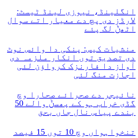
انگلینڈ، نیوزی لینڈ ٹیسٹ:
لارڈز دی پچ دے معیار اتے سوال
اٹھݨ لگ پئے
منشیات کیس: پنکی دا وائس نوٹ
دی تصدیق توں انکار ملزمہ دی
آواز دا فارنزک کرواؤن لئی
اجازت منگ لئی
نائیجر دے صحرائے صحارا وچ
گڈی خراب ہو کے پھسݨ والے 50
بندے پیاس نال جاں بحق
تنخواہواں وچ 10 توں 15 فیصد