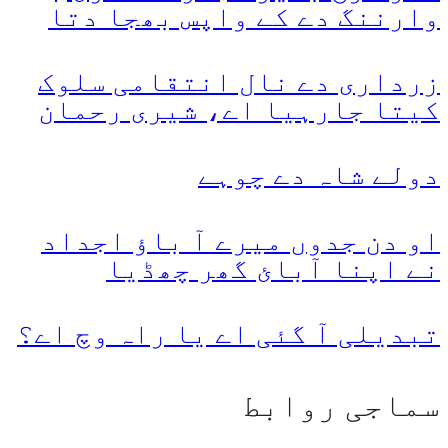
وارننگ دے کے واپس بھجا دتا
زرداری دے نال انتقامی سلوک
کیتا جارہیا اے، شیری رحمان
دولے شاہ دے چوہے
او دن جدوں میرے آ باؤ اجداد
نے اپنا آبائ گھر چھڈیا
تبدیلی آ گئی اے یا راہ وچ اے؟
سماجی روابط