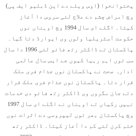
پختوانخوا (اوس ویلے دے این ڈبلیو ایف پی)
وچ امراض چشم دے علاج لئی سروس دا آغاز
کیتا۔ اگلے ای سال 1994 وچ اوہناں نوں
حکومت آسٹریلیا ولوں وی ایوارڈ دتا گیا۔
پاکستان تے ڈاکٹر رتھ فائو لئی 1996 دا سال
سب توں اہم رہیا کیوں جے ایس سال عالمی
ادارہ صحت نے پاکستان نوں جذام فری ملک
قرار دتا۔ پاکستان نوں جذام فری ملک قرار
دتے جان مگروں وی ڈاکٹر رتھ فائو دی خدمات
نہیں رکیاں تے اوہناں نے اگلے ای سال 1997
وچ پاکستان بھر توں لیپروسی دے اثرات نوں
ختم کرن لئی کم دا آغاز کیتا۔ ڈاکٹر رتھ