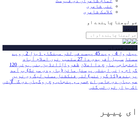
تمام شاعراں دی فہرست
نئی شاعری
کلاسک شاعری
جو لبھنا چاہندے او
اہم خبراں
پیٹرول 4 روپے 45 پیسے فی لٹر مہنگا، ڈیزل 2 روپے
سستا
سہیل آفریدی دا 27 ستمبر نوں اسلام آباد
احتجاجی مارچ دا اعلان
ظفروال: انڈین بنی ہوئی 120
گرام وزنی اینٹی پرسنل مائن (بارودی سرنگ) برآمد
پربندھ (گڈ گورننس) لئی فنکشنل مسلم لیگ وی نویں
صوبیاں دی حامی اے
خسرہ، پنجاب وچ روگیاں دی گਿݨتی
اک ہزار توں ٹپ گئی
ای پیپر