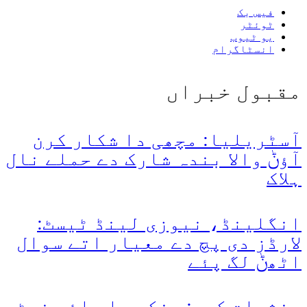
فیس بک
ٹوئٹر
یو ٹیوب
انسٹاگرام
مقبول خبراں
آسٹریلیا: مچھی دا شکار کرن
آؤݨ والا بندہ شارک دے حملے نال
ہلاک
انگلینڈ، نیوزی لینڈ ٹیسٹ:
لارڈز دی پچ دے معیار اتے سوال
اٹھݨ لگ پئے
منشیات کیس: پنکی دا وائس نوٹ