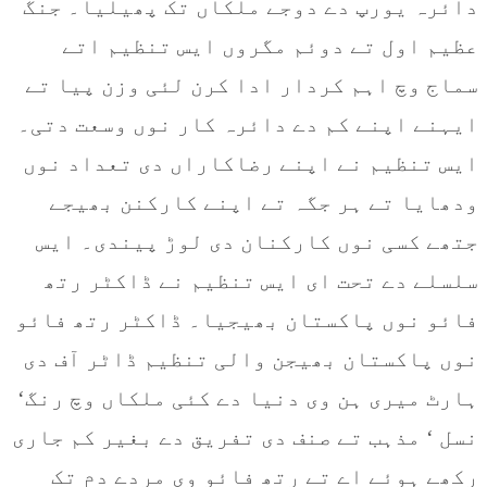
دائرہ یورپ دے دوجے ملکاں تک پھیلیا۔ جنگ
عظیم اول تے دوئم مگروں ایس تنظیم اتے
سماج وچ اہم کردار ادا کرن لئی وزن پیا تے
ایہنے اپنے کم دے دائرہ کار نوں وسعت دتی۔
ایس تنظیم نے اپنے رضاکاراں دی تعداد نوں
ودھایا تے ہر جگہ تے اپنے کارکنن بھیجے
جتھے کسی نوں کارکنان دی لوڑ پیندی۔ ایس
سلسلے دے تحت ای ایس تنظیم نے ڈاکٹر رتھ
فائو نوں پاکستان بھیجیا۔ ڈاکٹر رتھ فائو
نوں پاکستان بھیجن والی تنظیم ڈاٹر آف دی
ہارٹ میری ہن وی دنیا دے کئی ملکاں وچ رنگ‘
نسل ‘ مذہب تے صنف دی تفریق دے بغیر کم جاری
رکھے ہوئے اے تے رتھ فائو وی مردے دم تک