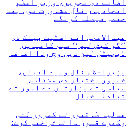
اضافے دی تجویز، وزیر اعظم
اتحادیاں نال مشاورت توں بعد
حتمی فیصلہ کرنگے
عیدالاضحیٰ اتے اسٹیٹ بینک دی
’’گو کیش لیس‘‘ مہم کامیاب،
ڈیجیٹل لین دین وچ وڈا اضافہ
وزیراعظم نال ولید اقبال،
خسرور بختیار دی ملاقات،
سیاسی تے وزارتاں دے امور تے
تبادلہ خیال
عدلیہ طاقتور تے کمزور لئی
وکھرے قنون دا تاثر ختم کرے: