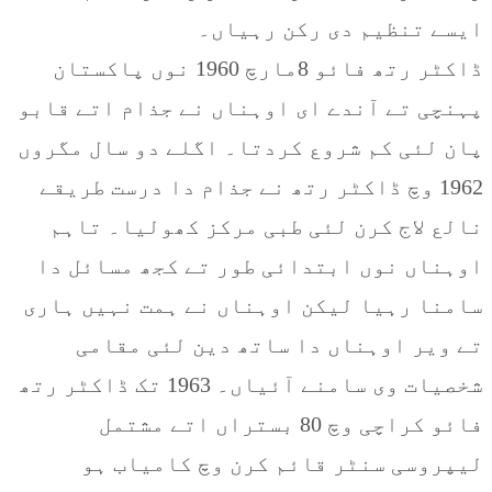
ایسے تنظیم دی رکن رہیاں۔
ڈاکٹر رتھ فائو 8مارچ 1960 نوں پاکستان
پہنچی تے آندے ای اوہناں نے جذام اتے قابو
پان لئی کم شروع کردتا۔ اگلے دو سال مگروں
1962 وچ ڈاکٹر رتھ نے جذام دا درست طریقے
نالع لاج کرن لئی طبی مرکز کھولیا۔ تاہم
اوہناں نوں ابتدائی طور تے کجھ مسائل دا
سامنا رہیا لیکن اوہناں نے ہمت نہیں ہاری
تے ویر اوہناں دا ساتھ دین لئی مقامی
شخصیات وی سامنے آئیاں۔ 1963 تک ڈاکٹر رتھ
فائو کراچی وچ 80 بستراں اتے مشتمل
لیپروسی سنٹر قائم کرن وچ کامیاب ہو