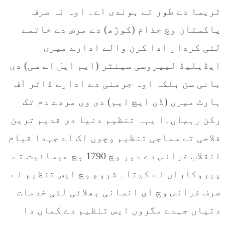
ٹریسا دے طور تے ہوندی اے۔ اوہ نہ صرف
پاکستان وچ جذام (کوڑھ) دے مرض دے خاتمے
لئی کردار ادا کرن والے ادارے میری
ایڈیلیڈ لیپروسی سینٹر (ایم ایل اے سی) دی
بانی سن بلکہ اوہ جرمنی دے ادارے ڈاٹر آف
ہارٹ میری (ڈی ایچ ایم) دی وی مردے دم تک
رکن رہیاں۔ا یہہ تنظیم دنیا دی قدیم ترین
فلاحی تے سماجی تنظیم وچوں اک اے جہدا قیام
انقلاب فرانس دے دور وچ 1790 وچ عیسائیت تے
پیروکاراں نے کیتا۔ شروع وچ ایس تنظیم نے
صرف فرانس وچ ای انسانی بھلائی لئی خدمات
دتیاں جہدے مگروں ایس تنظیم دے کماں دا