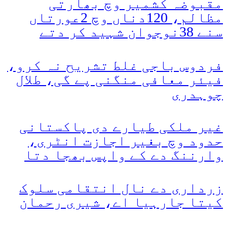
مقبوضہ کشمیر وچ بھارتی
مظالم، 120دناں وچ 2عورتاں
سنے 38نوجوان شہید کر دتے
فردوس باجی غلط تشریح نہ کرو،
فیئر معافی منگنی پے گی، طلال
چوہدری
غیر ملکی طیارے دی پاکستانی
حدود وچ بغیر اجازت انٹری،
وارننگ دے کے واپس بھجا دتا
زرداری دے نال انتقامی سلوک
کیتا جارہیا اے، شیری رحمان