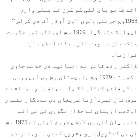
اتے قابو پان لئی کم کرن تے پہلی واری
1968وچ جرمنی ولوں ’’وی آرڈر آف دی کراس‘‘
ایوارڈ دتا گیا۔1969 وچ اوہناں نوں حکومت
پاکستان نے وی ستارہ قائداعظم نال
نوازیا۔
ڈاکٹر رتھ فائو نے انسانیت دی خدمت جاری
رکھی تے 1979 وچ بلوچستان وچ وی لیپروسی
سنٹر قائم کیتا۔ اک پاسے جتھے اوہ جذام دے
مرض نال نبردآزما مریضاں دی مددگار بنیاں
اوتھے اوہناں نے جذام مگروں ٹی بی اتے
قابو پان لئی وی کوشس شروع کیتی تے 1975 وچ
ٹی بی کنٹرول سروس شروع کیتی۔ اوہناں دی