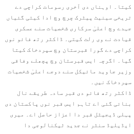
کیتا۔ اوہناں دی آخری رسومات کراچی دے
تریخی سینیٹ پیٹرک چرچ وچ ادا کیتی گئیاں
جہدے وچ اعلیٰ سرکاری شخصیات سنے عسکری
قیادت نے وی رلت کیتی۔ ڈاکٹر رتھ فائو نوں
کراچی دے گورا قبرستان وچ سپردخاک کیتا
گیا۔ اگرچہ ایس قبرستان وچ پچھلے وفاقی
وزیر جاوید مائیکل سنے دوجے اعلیٰ شخصیات
سپردخاک نیں۔
ڈاکٹر رتھ فائو دی قبر سادہ طریقے نال
بنائی گئی اے تاہم ایس قبر نوں پاکستان دی
پہلی ڈیجیٹل قبر دا اعزاز حاصل اے۔ میری
ایڈیلیڈ سنٹر نے جدید ٹیکنالوجی دا