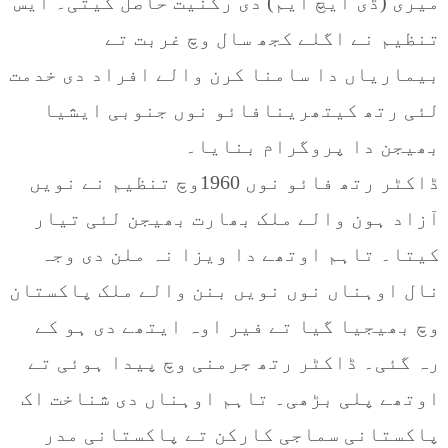
میری (ڈی ایچ ایم) دی رکنیت حاصل کیتی۔ ایس
تنظیم نے اگلے کجھ سال وچ غربت تے
بیماریاں دا سامنا کرن والے افراد دی خدمت
لئی رتھ کیتھرینافائو نوں جنوبی ایشیا
بھیجن دا پروگرام بنایا۔
ڈاکٹر رتھ فائو نوں 1960وچ تنظیم نے نویں
آزاد ہون والے ملک بھارت بھیجن لئی تیار
کیتا۔ تاہم اوتھے دا ویزا نہ ملن دی وجہ
نال اوہناں نوں نویں بنن والے ملک پاکستان
وچ بھیجیا گیا تے فیر اوہ ایتھے دی ہو کے
رہ گئی۔ ڈاکٹر رتھ جرمنی وچ پیدا ہوئی تے
اوتھے پلی بڑھی۔ تاہم اوہناں دی شناخت اک
پاکستانی سماجی کارکن تے پاکستانی مدر