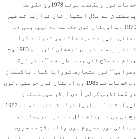
خدمات نوں ویکھدے ہوئے 1978وچ حکومت
پاسکتان نے ہلال امتیاز نال نوازیا تے فیر
1979 وچ اوہناں نوں حکومت نے لیپروسی دے
وفاقی مشیر دے عہدے اتے وی تعینات کیا۔
ڈاکٹر رتھ فائو دی کوششاں کارن ای 1983 وچ
جذام دے علاج لئی جدید طریقے ’’ملٹی ڈرگ
تھراپی‘‘ نوں متعارف کروایا گیا۔ پاکستان
وچ خدمات تے 1985 وچ اوہناں نوں جرمنی ولوں
دی کمانڈرس کراس آٰ دی آرڈر میرٹ سٹار
ایوارڈ نال نوازیا گیا۔ ڈاکٹر رتھ نے 1987
وچ ٹی بی تے جذام نال متاثرہ مریضاں دی
بینائی توں محروم ہون والے علاج دی سروس
شروع کیتی تے اگلے ای سال ایہناں بیماریاں