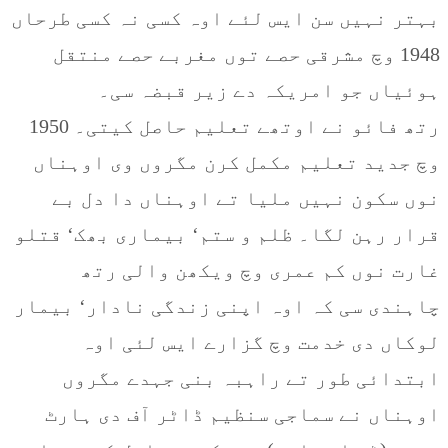
بہتر نہیں سن ایس لئے اوہ کسی نہ کسی طرحاں
1948 وچ مشرقی حصے توں مغربے حصے منتقل
ہوئیاں جو امریکہ دے زیر قبضہ سی۔
رتھ فائو نے اوتھے تعلیم حاصل کیتی۔ 1950
وچ جدید تعلیم مکمل کرن مگروں وی اوہناں
نوں سکون نہیں ملیا تے اوہناں دا دل بے
قرار رہن لگا۔ ظلم و ستم‘ بیماری بھک‘ قتلو
غارت نوں کم عمری وچ ویکھن والی رتھ
چاہندی سی کہ اوہ اپنی زندگی نادار‘ بیمار
لوکاں دی خدمت وچ گزارے ایس لئی اوہ
ابتدائی طور تے راہبہ بنی جہدے مگروں
اوہناں نے سماجی سنظیم ڈاٹر آف دی ہارٹ