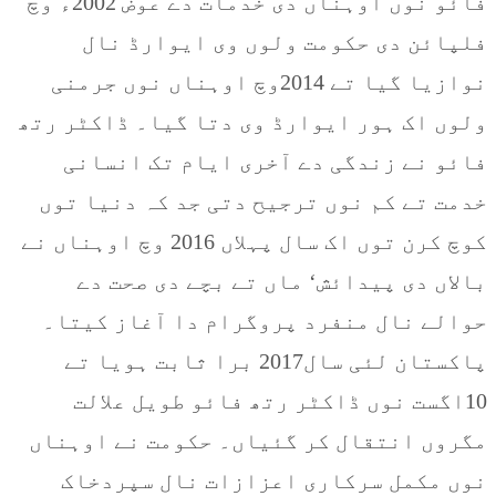
فائو نوں اوہناں دی خدمات دے عوض 2002ء وچ
فلپائن دی حکومت ولوں وی ایوارڈ نال
نوازیا گیا تے 2014وچ اوہناں نوں جرمنی
ولوں اک ہور ایوارڈ وی دتا گیا۔ ڈاکٹر رتھ
فائو نے زندگی دے آخری ایام تک انسانی
خدمت تے کم نوں ترجیح دتی جد کہ دنیا توں
کوچ کرن توں اک سال پہلاں 2016 وچ اوہناں نے
بالاں دی پیدائش‘ ماں تے بچے دی صحت دے
حوالے نال منفرد پروگرام دا آغاز کیتا۔
پاکستان لئی سال2017 برا ثابت ہویا تے
10اگست نوں ڈاکٹر رتھ فائو طویل علالت
مگروں انتقال کر گئیاں۔ حکومت نے اوہناں
نوں مکمل سرکاری اعزازات نال سپردخاک