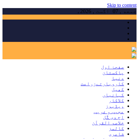
Skip to content
جمعه , 07 اگست , 2026ء
صفحۂ اول
پاکستان
دنیا
کاروبارتےزراعت
کھیل
کہانیاں
کلاکار
ویڈیوز
عجیب و غریب
اج دی گَل
خلاصۃ القرآن
کالمز
شاعری