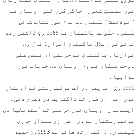
توں متعلق شعور اجاگر کرن لئی اوہناں نے
’’ٹولائیٹ‘‘ کینڈل دے نام توں کتاب شائع
کیتی۔ حکومت پاکستان نے 1989 وچ ڈاکٹر رتھ
فائو نوں ہلال پاکستان ایوارڈ نال وی
نوازیا۔ پاکستان تے جرمنی ای نہیں کئی
دوجے ملکاں نے وی اوہناں دی خدمات نوں
سراہیا۔
1991 وچ امریکہ دی اک یونیورسٹی نے اوہناں
نوں اعزازی طور تے ڈاکٹریٹ دی ڈگری دتی۔
ایسے سال اوہناں نوں جرمنی تے آسٹریلیا دی
یونیورسٹیاں نے وی اعزازی سنداں جاری
کیتیاں۔ ڈاکٹر رتھ فائو نے 1993وچ خیبر