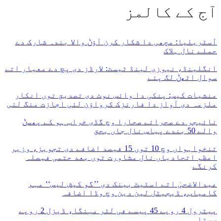
آج کے کالمز
آسٹریلیا: مچھی دا شکار کرن آؤݨ والا بندہ شارک دے
حملے نال ہلاک
انگلینڈ، نیوزی لینڈ ٹیسٹ: لارڈز دی پچ دے معیار اتے
سوال اٹھݨ لگ پئے
منشیات کیس: پنکی دا وائس نوٹ دی تصدیق توں انکار
ملزمہ دی آواز دا فارنزک کرواؤن لئی اجازت منگ لئی
نائیجر دے صحرائے صحارا وچ گڈی خراب ہو کے پھسݨ
والے 50 بندے پیاس نال جاں بحق
تنخواہواں وچ 10 توں 15 فیصد اضافے دی تجویز، وزیر
اعظم اتحادیاں نال مشاورت توں بعد حتمی فیصلہ
کرنگے
عیدالاضحیٰ اتے اسٹیٹ بینک دی ’’گو کیش لیس‘‘ مہم
کامیاب، ڈیجیٹل لین دین وچ وڈا اضافہ
پیٹرول 4 روپے 45 پیسے فی لٹر مہنگا، ڈیزل 2 روپے
سستا