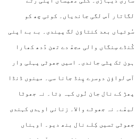
ساری دیہاڑی۔ کئی مھیساں اپنی رُتے
لگاتار آس لگی جاندیاں۔ کوئی چھ کو
سُوئیاں بعد کنتاؤن لگ پیندی۔ بے بے اپنی
کُنڈے سِنگاں والی مجھّ دے تھن دُدھ کھارا
ہون تک پٹی جاندی۔ اسیں جھوٹی پہلی وار
آس لواؤن دوسرے پِنڈ جانا سی۔ مینوں ڈنڈا
پھڑ کے نال جان نُوں کہہ دِتا۔ نہ جھوٹا
لبھّے۔ نہ جھوٹے والا۔ زنانی اوہدی کہندی
جھوٹی تسیں کِلے نال بنھ دیو۔ اوہناں