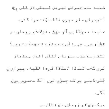
کھبے ہتھ چھوٹی نیویں کمیٹی دی گلی وِچ
اُتردیاں سار میری نگاہ چُندھیا گئی۔
ساہمنے سرکاری اُچے تِنّ منزلا شو روماں دی
قطار سی۔ جیہناں دے متھّے تے چمکدے بورڈ
لٹک رہے سن۔ میریاں لتّاں اندر ہیٹھاں
نُوں کجھ ٹھنڈا ٹھنڈا گردا لگیا۔ پیراں چ
جُتی ڈھلی ہو کے چمڑی توں الگ محسوس ہون
لگی۔
سرکاری شو روماں دی قطار…