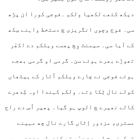
دیکھ کتھے لکھیا ولکم ۔فوجی کورا ان پڑھ
سی۔ فوج وچوں انگریزی چ دستخط واہنے سِکھ
کے آیا سی۔ سیمنٹ وِچ پھسے ویلکم دے اکھّر
تھوڑے بھرے ہوئے سن۔ گرمی او گرمی بھجے
ہوئے فوجی نے چارے ویلکم اُتار کے ہیٹھاں
کولے نال ٹِکا دِتے۔ ولکم کہندا اوہ کِدھرے
کالے نھیرے چ الوپ ہو گیا۔ پھیر اُس دے راج
مستری، مزدور اِٹاں گارے نال چھ مہینے
تِرکون وِچ اوہدے حصّے تے کندھاں چِندے رہے۔