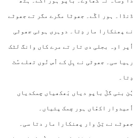
دا وساہ نہ کھاوے۔ باپو ہور اگّے۔ ہتھ
ڈنڈا۔ ہور اگّے۔ جھوٹا مگرے مگر تے جھوٹے
نے پھنکارا مار دِتا۔ دوہری ہوئی جھوٹی
اُپر اوہ بجلی دی تار تے مرے کاں وانگ لٹک
رہیا سی۔ جھوٹی نے ہِل کے اُس نُوں تھلے سُٹ
دِتا۔
ہُن بنی گلّ باپو دیاں بَھکھیاں چمکدیاں
اُمیدوار اکھّاں ہور چمک پئیاں۔
جھوٹے نے تِنّ وار پھنکارا مار دتا سی۔