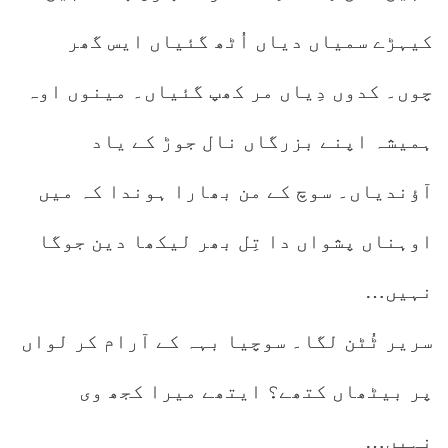
کیہڑے سمیاں دیاں اُٹھ گئیاں ایس گھر
چوں۔ کدوں دِیاں مر کھپ گئیاں۔ مینوں اوہ
ہمیشہ اپنے بزرگاں نال جوڑ کے یاد
آؤندیاں۔ سوچ کے من بھارا ہوندا کہ میں
اوہناں پشواں دا تِل بھر لیکھا دین جوگا
نہیں…
سریر ٹُٹن لگا۔ سوچیا بہہ کے آرام کر لواں
پر بیٹھاں کتھے؟ ایتھے میرا کجھ وی
نہیں…