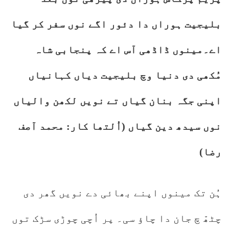
بلیجیت ہوراں دا دئور اگے نوں سفر کر گیا
اے۔مینوں ڈاڈھی آس اے کہ پنجابی شاہ
مُکھی دی دنیا وچ بلیجیت دیاں کہانیاں
اپنی جگہ بنان گیاں تے نویں لکھن والیاں
نوں سیدھ دین گیاں (اُلتھا کار: محمد آصف
رضا)
ہُن تک مینوں اپنے بھائی دے نویں گھر دی
چٹھّ چ جان دا چاؤ سی۔ پر اُچی چوڑی سڑک توں