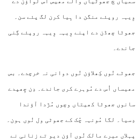
سمیاں چ جھوٹیاں والے مھیس آس لواؤن دے
وِیہہ روپئے منگن دا ہِیا کرن لگ پئے سن۔
جھوٹا چھڈن دے اپنے وِیہہ وِیہہ روپئے گِنی
جاندے۔
جھوٹے نُوں کِھلاؤن نُوں دوانی نہ خرچدے۔ بس
مھیساں اُس دے مُوہرے کری جاندے۔ دِن چِھپدے
سانوں جھوٹا کھیتاں وچوں مُڑدا آؤندا
دِسیا۔ لگا مُونہہ چُک کے جھوٹی ول نُوں ہون۔
پہلاں میرے مالک نُوں آؤن دیو تے زنانی نے