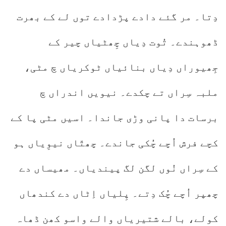
دِتا۔ مر گئے دادے پڑدادے توں لے کے بھرت
ڈھوہندے۔ تُوت دِیاں چِھٹیاں چیر کے
جِھیوراں دِیاں بنائیاں ٹوکریاں چ مٹی،
ملبہ سِراں تے چکدے۔ نیویں اندراں چ
برسات دا پانی وڑی جاندا۔ اسیں مٹی پا کے
کچے فرش اُچے چُکی جاندے۔ چھتّاں نیوِیاں ہو
کے سِراں نُوں لگن لگ پیندیاں۔ مھیساں دے
چھپر اُچے چُک دِتے۔ پِلیاں اِٹاں دے کندھاں
کولے، بالے شتیریاں والے واسو کھن ڈھاہ