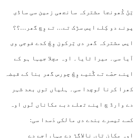
تِنّ کُھونجا مشترکہ سانجھی زمین سی ساڈی
پونے دو کِلے ایس سڑک تے… تے وِچ گھر…؟؟
ایس مشترکہ گھر دی تِرکون وِچّ کدے فوجی وی
آیا سی۔ میرا تایا۔ اوہ مچلا جیہا ہو کے
اپنے حصّے تے گُنیے وِچّ چورس گھر بنا کے قبضہ
کھرا کرنا لوچدا سی۔ ہلیاں توں بعد شہر
دے وارڈ چ اپنے تھلے دبے مکاناں نُوں اوہ
کسے تیسرے بندے دی مالکی دَسدا سی:
اوہ مکان تاں نالاگڑ دے مہاراجے دے