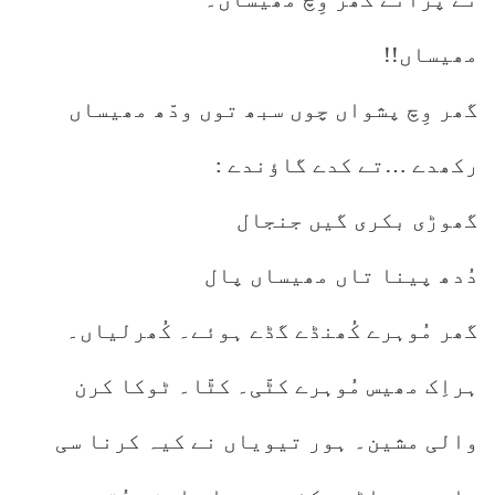
مھیساں!!
گھر وِچ پشواں چوں سبھ توں ودّھ مھیساں
رکھدے …تے کدے گاؤندے :
گھوڑی بکری گیں جنجال
دُدھ پینا تاں مھیساں پال
گھر مُوہرے کُھنڈے گڈے ہوئے۔ کُھرلیاں۔
ہراِک مھیس مُوہرے کٹّی۔ کٹّا۔ ٹوکا کرن
والی مشین۔ ہور تیویاں نے کیہ کرنا سی