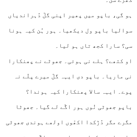
ہو گی، باپو میں پھیر اپنی گلّ دُہراندیاں
سوالیا باپو ول دیکھیا۔ ہور ہُن کیہ ہونا
سی؟ سارا کجھ تاں ہو لیا۔
او کتھے؟ ہلے نی ہوئی۔ جھوٹے نے پھنکارا
نی ماریا۔ باپو دی ایہہ گلّ میرے پلّے نہ
پوے۔ ایہہ سالا پھنکارا کیہ ہوندا؟
باپو جھوٹی نُوں ہور اگّے لے گیا۔ جھوٹا
مگرے مگر دُڑکدا اکھّوں اولھے ہوندی جھوٹی