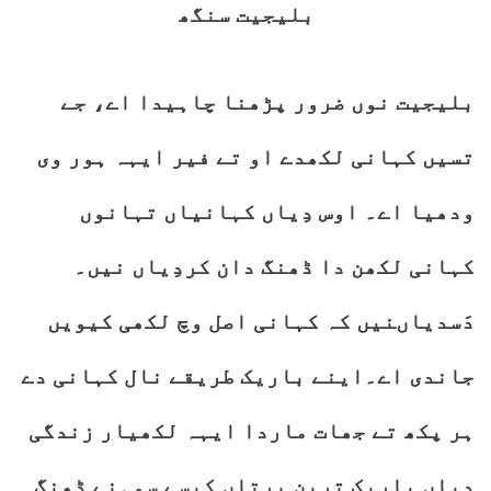
بلیجیت سنگھ
بلیجیت نوں ضرور پڑھنا چاہیدا اے، جے
تسیں کہانی لکھدے او تے فیر ایہہ ہور وی
ودھیا اے۔ اوس دِیاں کہانیاں تہانوں
کہانی لکھن دا ڈھنگ دان کردِیاں نیں۔
دَسدیاںنیں کہ کہانی اصل وچ لکھی کیویں
جاندی اے۔اینے باریک طریقے نال کہانی دے
ہر پکھ تے جھات ماردا ایہہ لکھیار زندگی
دیاں بارِیک ترین پرتاں کیسے سوہنے ڈھنگ