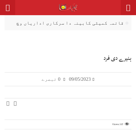
قائمہ کمیٹی کابینہ دا سرکاری اداریاں وچ
شفافیت، ڈیجیٹل اصلاحات اتے زور
صحافت مقدس پیشہ، فیک نیوز دی روک تھام
لازمی اے: عظمیٰ بخاری
ہنیرے دی فرد
سینیٹ کمیٹی دا کے پی ٹینڈرنگ بے قاعدگیاں
اتے نوٹس، انکوائری دی ہدایت
09/05/2023
0 تبصرے
میٹرک نتایج دا اعلان، لاہور بورڈ دے 64.53
فیصدی طالب علم پاس
کے فور منصوبہ رکاوٹاں دا شکار تے دیری نال
دوچار، لاگت 25 توں ودھ ਕੇ 172 ارب توں اپڑ گئی
Views
357