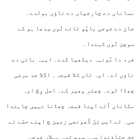
مساناں دے چارجیاں دے ناؤں بولدے۔
جان دے فوجی باپُو تائے نُوں سِدھا ہو کے
سوچن نُوں کہندا۔
فرد دا مُونہہ دیکھیا کدے۔ ایہہ بائی دے
ناؤں اے۔ اوہ تاں کلا قبجہ۔ اگلا جد مرضی
چھڈا لوے۔ چھتر پھیر کے۔ اصل وِچّ اوہ
مکاناں اُتے اپنا قبضہ چھڈنا نہیں چاہندا
سی۔ تے ایس تِنّ کُھونجی زمین چ اپنے حصّے تے
حق جتاؤندا سی۔ سبھ توں پہلاں فوجی