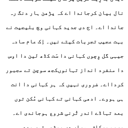
نال بیان کرجاندا اے کہ پڑھن ہار دنگ رہ
جاندا اے۔ اج دی جدید کہانی وچ بلیجیت نے
بہت عجیب تجربات کیتے نیں۔ اِک عام سادہ
جیہی گل وِچوں کہانی دا سَت کڈھ لین دا اوس
دا منفرد انداز تہانوںکجھ سوچن تے مجبور
کردااے۔ ضروری نہیں کہ ہر کہانی دا انت
ہی ہووے۔ ادھی کہانی تے کہانی مُکن توں
بعد تہاڈے اندر تُرنی شروع ہوجاندی اے۔
پریم پرکاش ہوراں دی پیڑھی توں بعد