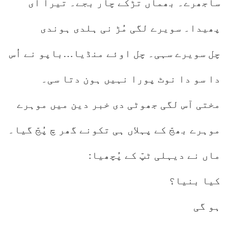
ساجھرے۔ بھماں تڑکے چار بجے۔ تیرا ای
پھیدا۔ سویرے لگی مُڑ نی ہلدی ہوندی
چل سویرے سہی۔ چل اوئے منڈیا…باپو نے اُس
دا سو دا نوٹ پورا نہیں ہون دتا سی۔
مختی آس لگی جھوٹی دی خبر دین میں موہرے
موہرے بھجّ کے پہلاں ہی تکونے گھر چ پُجّ گیا۔
ماں نے دیہلی ٹپّ کے پُچھیا:
کیا بنیا؟
ہو گی