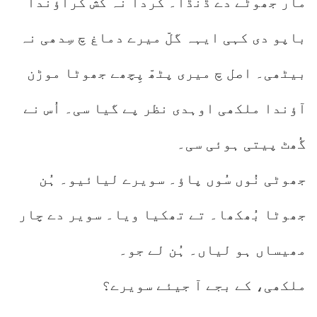
مار جھوٹے دے ڈنڈا۔ کردا نہ کُش کراؤندا
باپو دی کہی ایہہ گلّ میرے دماغ چ سِدھی نہ
بیٹھی۔ اصل چ میری پٹھّ پِچھے جھوٹا موڑن
آؤندا ملکھی اوہدی نظر پے گیا سی۔ اُس نے
گُھٹ پیتی ہوئی سی۔
جھوٹی نُوں سُوں پاؤ۔ سویرے لیائیو۔ ہُن
جھوٹا بُھکھا۔ تے تھکیا ویا۔ سویر دے چار
مھیساں ہو لیاں۔ ہُن لے جو۔
ملکھی، کے بجے آ جیئے سویرے؟