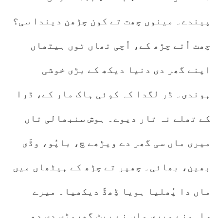
پیندے۔ مینوں چھت تے کون چڑھن دیندا سی؟
چھت اُتے چڑھ کے، اُچی تھاں توں ہیٹھاں
اپنے گھر دی دنیا دیکھ کے بڑی خوشی
ہوندی۔ ڈر لگدا کہ کوئی ہاک مار کے، ڈرا
کے تھلے نہ تار دیوے۔ ہوش سنبھالی تاں
میری ماں سی گھر دے ویڑھے چ، باپُو، وڈّی
بھین، بھائی۔ چھپر تے چڑھ کے ہیٹھاں میں
ماں دا پُھلیا ہویا ڈِھڈّ دیکھیا۔ میرے
ساہمنے میری ماں نے پیٹ گھروڑی دی دِھی