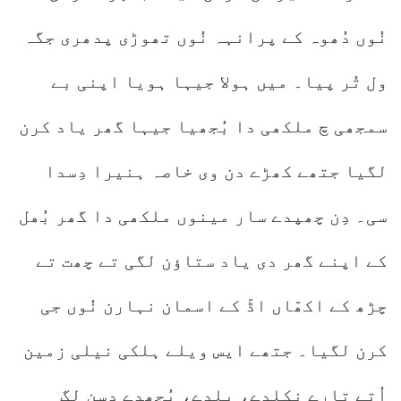
نُوں دُھوہ کے پرانہہ نُوں تھوڑی پدھری جگہ
ول تُر پیا۔ میں ہولا جیہا ہویا اپنی بے
سمجھی چ ملکھی دا بُجھیا جیہا گھر یاد کرن
لگیا جتھے کھڑے دن وی خاصہ ہنیرا دِسدا
سی۔ دِن چھپدے سار مینوں ملکھی دا گھر بُھل
کے اپنے گھر دی یاد ستاؤن لگی تے چھت تے
چڑھ کے اکھّاں اڈّ کے اسمان نہارن نُوں جی
کرن لگیا۔ جتھے ایس ویلے ہلکی نیلی زمین
اُتے تارے نکلدے، بلدے، بُجھدے دِسن لگ