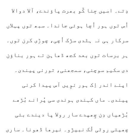
دِتے۔ اسیں جِنا کُو بھرت پاؤندے، آلا دوالا
اُس توں ہور اُچا ہوئی جاندا۔ سبھ توں پہلاں
سرکار ہی نہ ہٹدی سڑک اُچی، چوڑی کرن توں۔
ہر برسات توں بعد کجھ ڈھاہن تے ہور بناؤن
دی سکیم سوچنی، سمجھنی، تورنی پیندی۔
اپنے اندر اِک ہور نوِیں آس پیدا کرنی
پیندی۔ ماں کہندی ہوندی سی پُرانے بُڑھے
بُڑھیاں دِن چِھپدے سار رولا پا دیندے بئی
چھیتی روٹی ٹُک نبیڑو۔ نیرھا ڈھونا۔ ساری