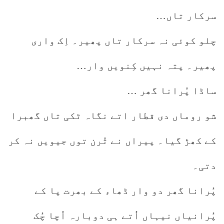
سرکار تاں…
چلو کوئی نہ سرکار تاں پھیر۔ اِک واری
پھیر۔ پتہ نہیں کِنویں وار…
ساڈا پُرانا گھر …
شو روماں دی قطار اتے نگاہ ٹکی تاں گھبرا
کے کھڑ گیا۔ پیراں نے تُرن توں جیویں نہ کر
دتی۔
پُرانا گھر دو وار ڈھاء کے بھرت پا کے
پُرانیاں نیہاں اُتے ہی دوبارہ اُچا چُک