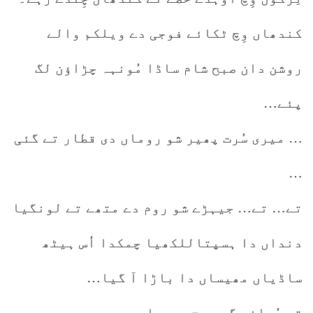
کندھاں وِچ ٹکائے فوجی دے ویلکم والے
روشن دان صبح شام ساڈا مُونہہ چڑاؤن لگ
پئے…
… میری سُرت پھیر شو روماں دی قطار تے گئی
…
تے… تے… جیہڑے شو روم دے متھے تے لونگیا
دنداں دا ہسپتاللکھیا چمکدا اُس ہیٹھ
ساڈیاں مھیساں دا باڑا آ گیا…
تے پُرانے گھر وِچ مھیساں۔