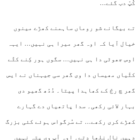
کُپّ دب گئے…
تے بیگانے شو روماں ساہمنے کھڑے مینوں
خیال آیا کہ اوہ گھر میرا ہی نہیں… ایہہ
اوس جھوٹی دا ہی نہیں… سگوں ہور کِنے کٹّے
کٹّیاں مھیساں دا وی گھر سی جیہناں نے ایس
گھر چ رجّ کے کھاہدا پیتا۔ دُدّھ گھیو دی
بہار لائی رکھی۔ سدا پاتھیاں دے گہارے
کھڑے کری رکھے… تے سُرگواس ہوئے کئی بزرگ
دہیں نال نِلھا دِتے۔ اوہ آپ وی پتہ نہیں