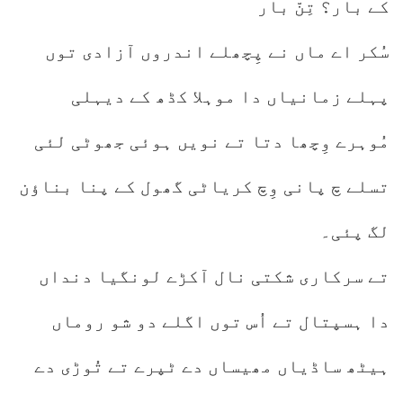
کے بار؟ تِنّ بار
سُکر اے ماں نے پِچھلے اندروں آزادی توں
پہلے زمانیاں دا موہلا کڈھ کے دیہلی
مُوہرے وِچھا دتا تے نویں ہوئی جھوٹی لئی
تسلے چ پانی وِچ کریاٹی گھول کے پنا بناؤن
لگ پئی۔
تے سرکاری شکتی نال آکڑے لونگیا دنداں
دا ہسپتال تے اُس توں اگلے دو شو روماں
ہیٹھ ساڈیاں مھیساں دے ٹپرے تے تُوڑی دے