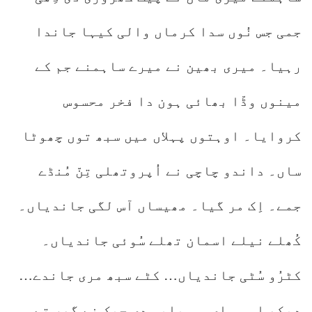
جمی جس نُوں سدا کرماں والی کیہا جاندا
رہیا۔ میری بھین نے میرے ساہمنے جم کے
مینوں وڈّا بھائی ہون دا فخر محسوس
کروایا۔ اوہتوں پہلاں میں سبھ توں چھوٹا
ساں۔ داندو چاچی نے اُپروتھلی تِنّ مُنڈے
جمے۔ اِک مر گیا۔ مھیساں آس لگی جاندیاں۔
کُھلے نیلے اسمان تھلے سُوئی جاندیاں۔
کٹرُو سُٹی جاندیاں… کٹے سبھ مری جاندے…
دیکھ او … ایء …باپو دی چیک نے گھر تے