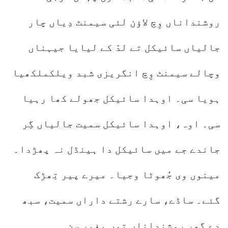
روشنداناں وِچ لاؤن لئی سیمنٹ دِیاں چار
جالیاں سائیکل تے لدّ کے لیایا جیہناں
وچالے سیمنٹ وِچ انگریزی شبد ویلکملکھیا
ہویا سی۔ اوہدا سائیکل جھولے کھا رہیا
سی۔ اوہ، اوہدا سائیکل سمیت جالیاں گِر
جاندے جے میں سائیکل دا ہینڈل نہ پھڑدا۔
مینوں وی جُھوٹا وجیا۔ میرے پیر تِھڑک
گئے۔ ساڈے، سارے رشتے داراں سمیت، سبھ
دے گھر روشنداناں توں بغیر سن۔