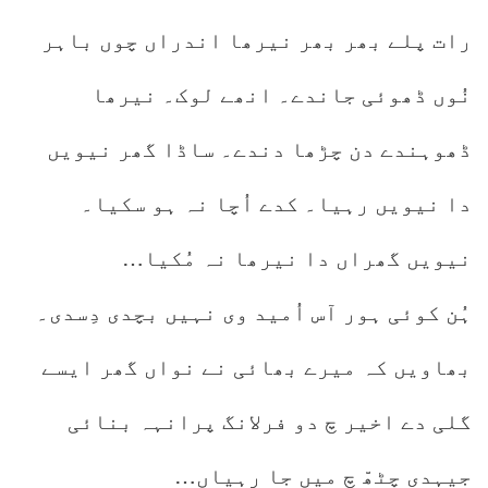
رات پلے بھر بھر نیرھا اندراں چوں باہر
نُوں ڈھوئی جاندے۔ انھے لوک۔ نیرھا
ڈھوہندے دن چڑھا دندے۔ ساڈا گھر نیویں
دا نیویں رہیا۔ کدے اُچا نہ ہو سکیا۔
نیویں گھراں دا نیرھا نہ مُکیا…
ہُن کوئی ہور آس اُمید وی نہیں بچدی دِسدی۔
بھاویں کہ میرے بھائی نے نواں گھر ایسے
گلی دے اخیر چ دو فرلانگ پرانہہ بنائی
جیہدی چٹھّ چ میں جا رہیاں…