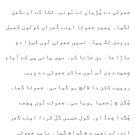
جھوٹی دے پُڑیاں تے مُونہہ ٹکا کے اونگھن
لگیا۔ پھیر جھوٹا اپنے کُھراں کولوں کھبل
بروسن لگ پیا۔ تسیں جھوٹی نُوں گیڑا دؤ
ماڑا جا۔ بن جانا کم۔ میں پانی پی کے آیا،
چِھپدے دِن اُس نُوں ساڈی جھوٹی دے وِیہہ
روپیے کٹن دا لالچ ہو گیا سی۔ جھوٹا گھاہ
چُگن چ رُجھیا ہویا سی۔ جھوٹے نُوں پِچھے
چُگدا چھڈّ اوہ گول جیہی گلّ کردا اپنے گھر
اندرلے نھیرے چ گواچ گیا۔ باپو جھوٹی