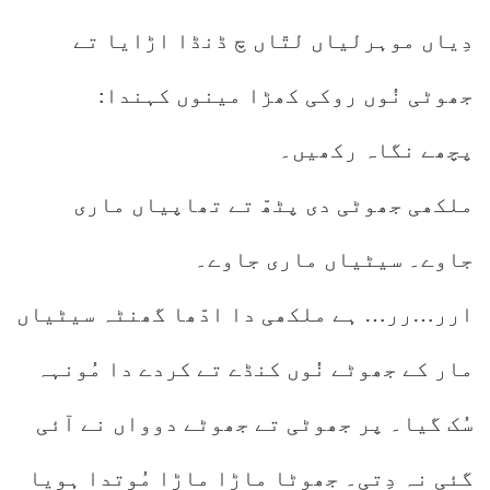
دِیاں موہرلیاں لتّاں چ ڈنڈا اڑایا تے
جھوٹی نُوں روکی کھڑا مینوں کہندا:
پچھے نگاہ رکھیں۔
ملکھی جھوٹی دی پٹھّ تے تھاپیاں ماری
جاوے۔ سیٹیاں ماری جاوے۔
ارر…رر… ہے ملکھی دا ادّھا گھنٹہ سیٹیاں
مار کے جھوٹے نُوں کنڈے تے کردے دا مُونہہ
سُک گیا۔ پر جھوٹی تے جھوٹے دوواں نے آئی
گئی نہ دِتی۔ جھوٹا ماڑا ماڑا مُوتدا ہویا