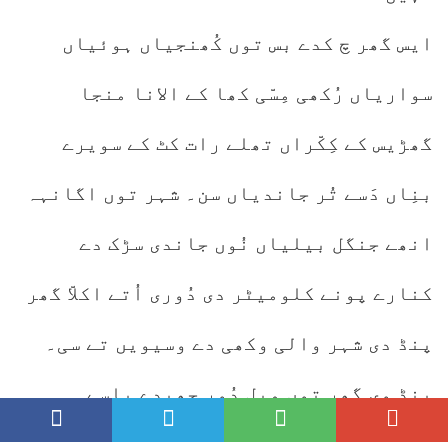
ایس گھر چ کدے بس توں کُھنجیاں ہوئیاں
سواریاں رُکھی مِسّی کھا کے الانا منجا
گھڑیس کے کِکّراں تھلے رات کٹ کے سویرے
بنِاں دَسے تُر جاندیاں سن۔ شہر توں اگانہہ
انھے جنگل بیلیاں نُوں جاندی سڑک دے
کنارے پونے کلومیٹر دی دُوری اُتے اکلاّ گھر
پنڈ دی شہر والی وکھی دے وسیویں تے سی۔
پنڈ وی گھر توں میل دُور چِھپدے پاسے
پرانہہ وسدا سی۔ اسیں پنڈ اندر جا کے