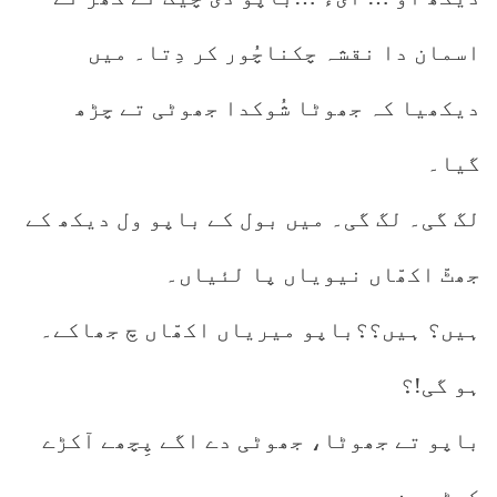
اسمان دا نقشہ چکناچُور کر دِتا۔ میں
دیکھیا کہ جھوٹا شُوکدا جھوٹی تے چڑھ
گیا۔
لگ گی۔ لگ گی۔ میں بول کے باپو ول دیکھ کے
جھٹّ اکھّاں نیویاں پا لئیاں۔
ہیں؟ ہیں؟؟باپو میریاں اکھّاں چ جھاکے۔
ہو گی!؟
باپو تے جھوٹا، جھوٹی دے اگے پِچھے آکڑے
کھڑے سن۔