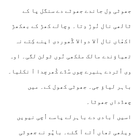
جھوٹی ول جاندے جھوٹے دے سنگل پا کے
ٹالھی نال نُوڑ دِتا۔ وچالے کھڑ کے بھکھڑ
اکھّاں نال آلا دوالا گُھوردی اپنے کِتے نہ
تھیاؤندے مالک ملکھی نُوں ٹولن لگی۔ اوہ
وی اُتردے ہنیرے چوں سُڈے کُھرچدا آ نکلیا۔
باہر لیاؤ جی۔ جھوٹی کھول کے۔ میں
چھڈداں جھوٹا۔
اسیں آبادی دے باہرلے پاسے اُچی نیویں
ویلھی تھاں اُتے آ گئے۔ باپُو نے جھوٹی